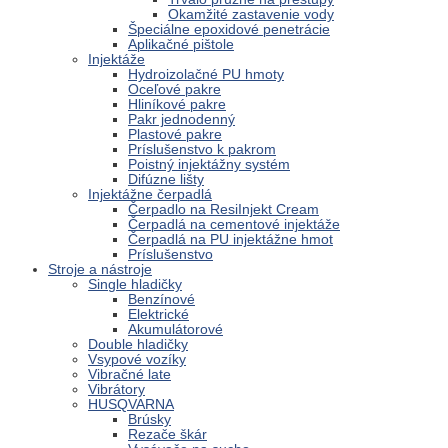
Okamžité zastavenie vody
Špeciálne epoxidové penetrácie
Aplikačné pištole
Injektáže
Hydroizolačné PU hmoty
Oceľové pakre
Hliníkové pakre
Pakr jednodenný
Plastové pakre
Príslušenstvo k pakrom
Poistný injektážny systém
Difúzne lišty
Injektážne čerpadlá
Čerpadlo na ResiInjekt Cream
Čerpadlá na cementové injektáže
Čerpadlá na PU injektážne hmot
Príslušenstvo
Stroje a nástroje
Single hladičky
Benzínové
Elektrické
Akumulátorové
Double hladičky
Vsypové vozíky
Vibračné late
Vibrátory
HUSQVARNA
Brúsky
Rezače škár