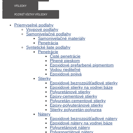
VÝSLEDKY
POZRIEŤ VŠETKY VÝSLEDKY
Priemyselné podlahy
Vsypové podlahy
Samonivelačné podlahy
Samonivelačné materiály
Penetrácia
Syntetické liate podlahy
Penetrácie
Čisté penetrácie
Plnené pieskom
Epoxidové prefarbené pigmentom
Vodou riediteľné
Epoxidové pojivá
Stierky
Epoxidové bezrozpúšťadlové stierky
Epoxidové stierky na vodnej báze
Polyuretánové stierky
Epoxy-cementové stierky
Polyuretán-cementové stierky
Epoxy-polyuteránové stierky
Stierky polyuretán-polyurea
Nátery
Epoxidové bezrozpúšťadlové nátery
Epoxidové nátery na vodnej báze
Polyuretánové nátery
Polyaspartátové nátery