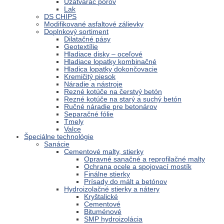
Uzatvárač pórov
Lak
DS CHIPS
Modifikované asfaltové zálievky
Doplnkový sortiment
Dilatačné pásy
Geotextílie
Hladiace disky – oceľové
Hladiace lopatky kombinačné
Hladica lopatky dokončovacie
Kremičitý piesok
Náradie a nástroje
Rezné kotúče na čerstvý betón
Rezné kotúče na starý a suchý betón
Ručné náradie pre betonárov
Separačné fólie
Tmely
Valce
Špeciálne technológie
Sanácie
Cementové malty, stierky
Opravné sanačné a reprofilačné malty
Ochrana ocele a spojovací mostík
Finálne stierky
Prísady do mált a betónov
Hydroizolačné stierky a nátery
Kryštalické
Cementové
Bituménové
SMP hydroizolácia