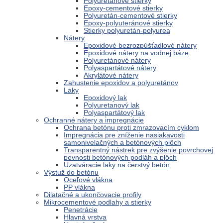
Polyuretánové stierky
Epoxy-cementové stierky
Polyuretán-cementové stierky
Epoxy-polyuteránové stierky
Stierky polyuretán-polyurea
Nátery
Epoxidové bezrozpúšťadlové nátery
Epoxidové nátery na vodnej báze
Polyuretánové nátery
Polyaspartátové nátery
Akrylátové nátery
Zahustenie epoxidov a polyuretánov
Laky
Epoxidový lak
Polyuretanový lak
Polyaspartátový lak
Ochranné nátery a impregnácie
Ochrana betónu proti zmrazovacím cyklom
Impregnácia pre zníženie nasiakavosti
samonivelačných a betónových plôch
Transparentný nástrek pre zvýšenie povrchovej
pevnosti betónových podláh a plôch
Uzatváracie laky na čerstvý betón
Výstuž do betónu
Oceľové vlákna
PP vlákna
Dilatačné a ukončovacie profily
Mikrocementové podlahy a stierky
Penetrácie
Hlavná vrstva