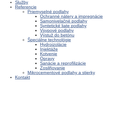
Služby
Referencie
Priemyselné podlahy
Ochranné nátery a impregnácie
Samonivelačné podlahy
Syntetické liate podlahy
Vsypové podlahy
Výstuž do betónu
Špeciálne technológie
Hydroizolácie
Injektáže
Kotvenie
Opravy
Sanácie a reprofilizácie
Zosilňovanie
Mikrocementové podlahy a stierky
Kontakt