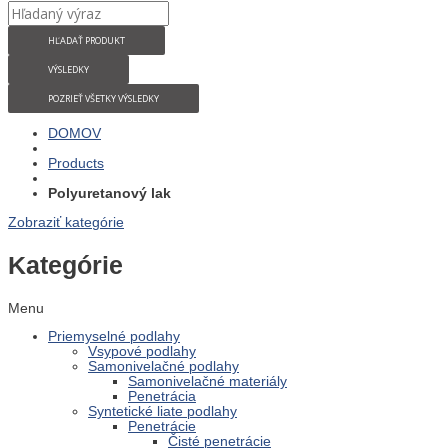
HĽADAŤ PRODUKT
VÝSLEDKY
POZRIEŤ VŠETKY VÝSLEDKY
DOMOV
Products
Polyuretanový lak
Zobraziť kategórie
Kategórie
Menu
Priemyselné podlahy
Vsypové podlahy
Samonivelačné podlahy
Samonivelačné materiály
Penetrácia
Syntetické liate podlahy
Penetrácie
Čisté penetrácie