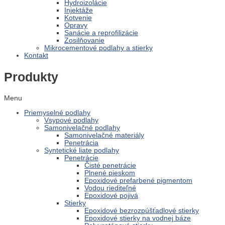
Hydroizolácie
Injektáže
Kotvenie
Opravy
Sanácie a reprofilizácie
Zosilňovanie
Mikrocementové podlahy a stierky
Kontakt
Produkty
Menu
Priemyselné podlahy
Vsypové podlahy
Samonivelačné podlahy
Samonivelačné materiály
Penetrácia
Syntetické liate podlahy
Penetrácie
Čisté penetrácie
Plnené pieskom
Epoxidové prefarbené pigmentom
Vodou riediteľné
Epoxidové pojivá
Stierky
Epoxidové bezrozpúšťadlové stierky
Epoxidové stierky na vodnej báze