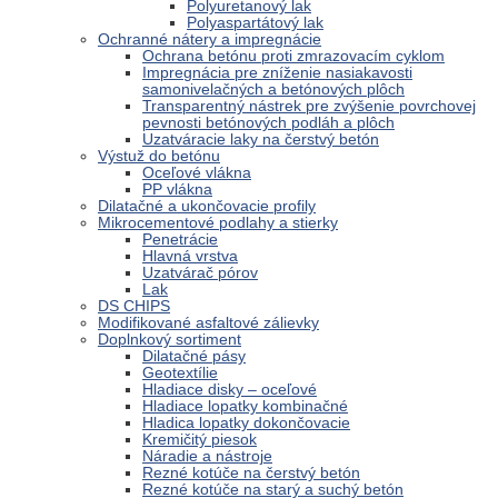
Polyuretanový lak
Polyaspartátový lak
Ochranné nátery a impregnácie
Ochrana betónu proti zmrazovacím cyklom
Impregnácia pre zníženie nasiakavosti
samonivelačných a betónových plôch
Transparentný nástrek pre zvýšenie povrchovej
pevnosti betónových podláh a plôch
Uzatváracie laky na čerstvý betón
Výstuž do betónu
Oceľové vlákna
PP vlákna
Dilatačné a ukončovacie profily
Mikrocementové podlahy a stierky
Penetrácie
Hlavná vrstva
Uzatvárač pórov
Lak
DS CHIPS
Modifikované asfaltové zálievky
Doplnkový sortiment
Dilatačné pásy
Geotextílie
Hladiace disky – oceľové
Hladiace lopatky kombinačné
Hladica lopatky dokončovacie
Kremičitý piesok
Náradie a nástroje
Rezné kotúče na čerstvý betón
Rezné kotúče na starý a suchý betón