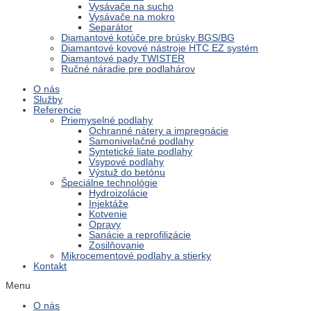
Vysávače na sucho
Vysávače na mokro
Separátor
Diamantové kotúče pre brúsky BGS/BG
Diamantové kovové nástroje HTC EZ systém
Diamantové pady TWISTER
Ručné náradie pre podlahárov
O nás
Služby
Referencie
Priemyselné podlahy
Ochranné nátery a impregnácie
Samonivelačné podlahy
Syntetické liate podlahy
Vsypové podlahy
Výstuž do betónu
Špeciálne technológie
Hydroizolácie
Injektáže
Kotvenie
Opravy
Sanácie a reprofilizácie
Zosilňovanie
Mikrocementové podlahy a stierky
Kontakt
Menu
O nás