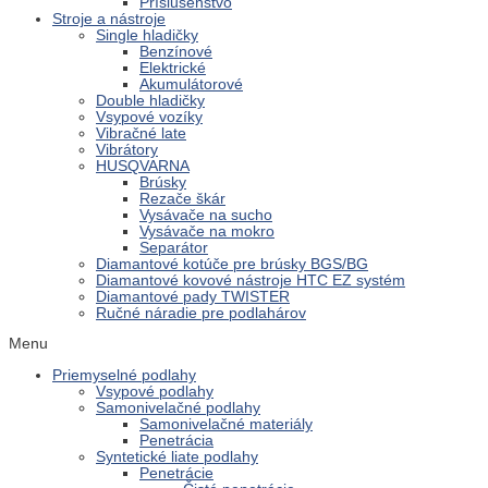
Príslušenstvo
Stroje a nástroje
Single hladičky
Benzínové
Elektrické
Akumulátorové
Double hladičky
Vsypové vozíky
Vibračné late
Vibrátory
HUSQVARNA
Brúsky
Rezače škár
Vysávače na sucho
Vysávače na mokro
Separátor
Diamantové kotúče pre brúsky BGS/BG
Diamantové kovové nástroje HTC EZ systém
Diamantové pady TWISTER
Ručné náradie pre podlahárov
Menu
Priemyselné podlahy
Vsypové podlahy
Samonivelačné podlahy
Samonivelačné materiály
Penetrácia
Syntetické liate podlahy
Penetrácie