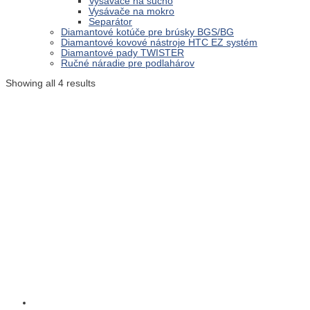
Vysávače na sucho
Vysávače na mokro
Separátor
Diamantové kotúče pre brúsky BGS/BG
Diamantové kovové nástroje HTC EZ systém
Diamantové pady TWISTER
Ručné náradie pre podlahárov
Showing all 4 results