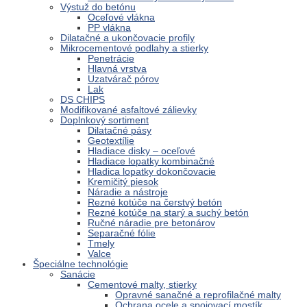
Výstuž do betónu
Oceľové vlákna
PP vlákna
Dilatačné a ukončovacie profily
Mikrocementové podlahy a stierky
Penetrácie
Hlavná vrstva
Uzatvárač pórov
Lak
DS CHIPS
Modifikované asfaltové zálievky
Doplnkový sortiment
Dilatačné pásy
Geotextílie
Hladiace disky – oceľové
Hladiace lopatky kombinačné
Hladica lopatky dokončovacie
Kremičitý piesok
Náradie a nástroje
Rezné kotúče na čerstvý betón
Rezné kotúče na starý a suchý betón
Ručné náradie pre betonárov
Separačné fólie
Tmely
Valce
Špeciálne technológie
Sanácie
Cementové malty, stierky
Opravné sanačné a reprofilačné malty
Ochrana ocele a spojovací mostík