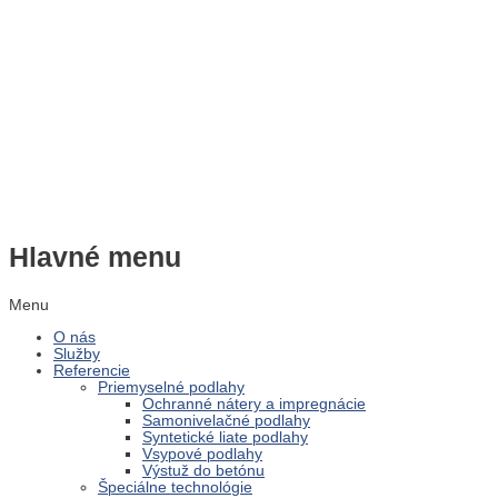
Hlavné menu
Menu
O nás
Služby
Referencie
Priemyselné podlahy
Ochranné nátery a impregnácie
Samonivelačné podlahy
Syntetické liate podlahy
Vsypové podlahy
Výstuž do betónu
Špeciálne technológie