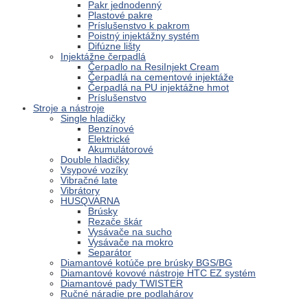
Pakr jednodenný
Plastové pakre
Príslušenstvo k pakrom
Poistný injektážny systém
Difúzne lišty
Injektážne čerpadlá
Čerpadlo na ResiInjekt Cream
Čerpadlá na cementové injektáže
Čerpadlá na PU injektážne hmot
Príslušenstvo
Stroje a nástroje
Single hladičky
Benzínové
Elektrické
Akumulátorové
Double hladičky
Vsypové vozíky
Vibračné late
Vibrátory
HUSQVARNA
Brúsky
Rezače škár
Vysávače na sucho
Vysávače na mokro
Separátor
Diamantové kotúče pre brúsky BGS/BG
Diamantové kovové nástroje HTC EZ systém
Diamantové pady TWISTER
Ručné náradie pre podlahárov