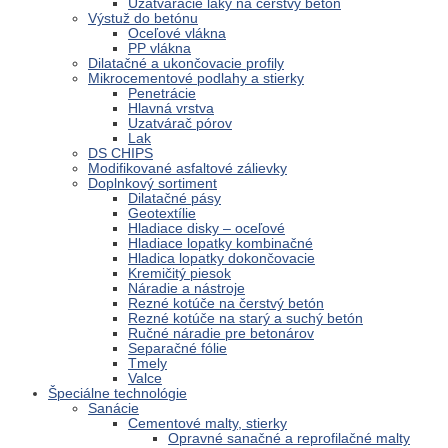
Uzatváracie laky na čerstvý betón
Výstuž do betónu
Oceľové vlákna
PP vlákna
Dilatačné a ukončovacie profily
Mikrocementové podlahy a stierky
Penetrácie
Hlavná vrstva
Uzatvárač pórov
Lak
DS CHIPS
Modifikované asfaltové zálievky
Doplnkový sortiment
Dilatačné pásy
Geotextílie
Hladiace disky – oceľové
Hladiace lopatky kombinačné
Hladica lopatky dokončovacie
Kremičitý piesok
Náradie a nástroje
Rezné kotúče na čerstvý betón
Rezné kotúče na starý a suchý betón
Ručné náradie pre betonárov
Separačné fólie
Tmely
Valce
Špeciálne technológie
Sanácie
Cementové malty, stierky
Opravné sanačné a reprofilačné malty