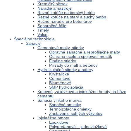
Kremičitý piesok
Náradie a nástroje
Rezné kotúče na čerstvý betón
Rezné kotúče na starý a suchý betón
Ručné náradie pre betonárov
Separačné fólie
Tmely
Valce
Špeciálne technológie
Sanácie
Cementové malty, stierky
Opravné sanačné a reprofilačné malty
Ochrana ocele a spojovací mostík
Finálne stierky
Prísady do mált a betónov
Hydroizolačné stierky a nátery
Kryštalické
Cementové
Bituménové
SMP hydroizolácia
Kotevné, zálievkové a injektážne hmoty na báze
cementu
Sanácia vlhkého muriva
Sanačné omietky
Termoizolačné omietky
Zastavenie soľných výkvetov
Injektážne hmoty
Epoxidové
Polyuretanové – jednozložkové