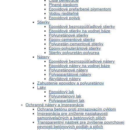
Čisté penetrácie
Plnené pieskom
Epoxidové prefarbené pigmentom
Vodou riediteľné
Epoxidové pojivá
Stierky
Epoxidové bezrozpúšťadlové stierky
Epoxidové stierky na vodnej báze
Polyuretánové stierky
Epoxy-cementové stierky
Polyuretán-cementové stierky
Epoxy-polyuteránové stierky
Stierky polyuretán-polyurea
Nátery
Epoxidové bezrozpúšťadlové nátery
Epoxidové nátery na vodnej báze
Polyuretánové nátery
Polyaspartátové nátery
Akrylátové nátery
Zahustenie epoxidov a polyuretánov
Laky
Epoxidový lak
Polyuretanový lak
Polyaspartátový lak
Ochranné nátery a impregnácie
Ochrana betónu proti zmrazovacím cyklom
Impregnácia pre zníženie nasiakavosti
samonivelačných a betónových plôch
Transparentný nástrek pre zvýšenie povrchovej
pevnosti betónových podláh a plôch