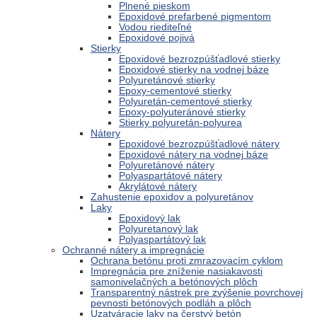
Plnené pieskom
Epoxidové prefarbené pigmentom
Vodou riediteľné
Epoxidové pojivá
Stierky
Epoxidové bezrozpúšťadlové stierky
Epoxidové stierky na vodnej báze
Polyuretánové stierky
Epoxy-cementové stierky
Polyuretán-cementové stierky
Epoxy-polyuteránové stierky
Stierky polyuretán-polyurea
Nátery
Epoxidové bezrozpúšťadlové nátery
Epoxidové nátery na vodnej báze
Polyuretánové nátery
Polyaspartátové nátery
Akrylátové nátery
Zahustenie epoxidov a polyuretánov
Laky
Epoxidový lak
Polyuretanový lak
Polyaspartátový lak
Ochranné nátery a impregnácie
Ochrana betónu proti zmrazovacím cyklom
Impregnácia pre zníženie nasiakavosti
samonivelačných a betónových plôch
Transparentný nástrek pre zvýšenie povrchovej
pevnosti betónových podláh a plôch
Uzatváracie laky na čerstvý betón