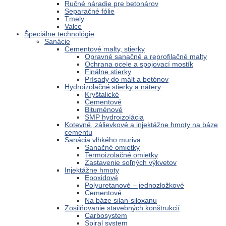
Ručné náradie pre betonárov
Separačné fólie
Tmely
Valce
Špeciálne technológie
Sanácie
Cementové malty, stierky
Opravné sanačné a reprofilačné malty
Ochrana ocele a spojovací mostík
Finálne stierky
Prísady do mált a betónov
Hydroizolačné stierky a nátery
Kryštalické
Cementové
Bituménové
SMP hydroizolácia
Kotevné, zálievkové a injektážne hmoty na báze
cementu
Sanácia vlhkého muriva
Sanačné omietky
Termoizolačné omietky
Zastavenie soľných výkvetov
Injektážne hmoty
Epoxidové
Polyuretanové – jednozložkové
Cementové
Na báze silan-siloxanu
Zosilňovanie stavebných konštrukcií
Carbosystem
Spiral system