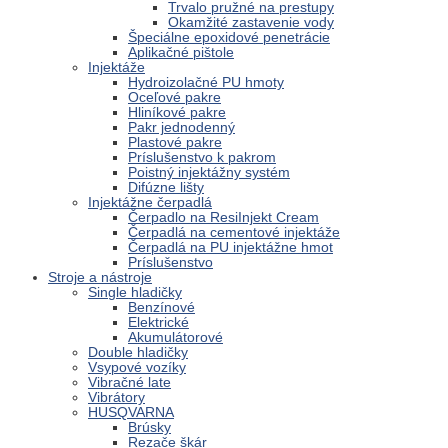
Trvalo pružné na prestupy
Okamžité zastavenie vody
Špeciálne epoxidové penetrácie
Aplikačné pištole
Injektáže
Hydroizolačné PU hmoty
Oceľové pakre
Hliníkové pakre
Pakr jednodenný
Plastové pakre
Príslušenstvo k pakrom
Poistný injektážny systém
Difúzne lišty
Injektážne čerpadlá
Čerpadlo na ResiInjekt Cream
Čerpadlá na cementové injektáže
Čerpadlá na PU injektážne hmot
Príslušenstvo
Stroje a nástroje
Single hladičky
Benzínové
Elektrické
Akumulátorové
Double hladičky
Vsypové vozíky
Vibračné late
Vibrátory
HUSQVARNA
Brúsky
Rezače škár