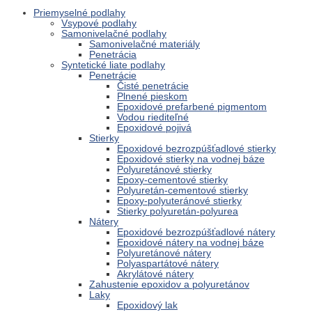
Priemyselné podlahy
Vsypové podlahy
Samonivelačné podlahy
Samonivelačné materiály
Penetrácia
Syntetické liate podlahy
Penetrácie
Čisté penetrácie
Plnené pieskom
Epoxidové prefarbené pigmentom
Vodou riediteľné
Epoxidové pojivá
Stierky
Epoxidové bezrozpúšťadlové stierky
Epoxidové stierky na vodnej báze
Polyuretánové stierky
Epoxy-cementové stierky
Polyuretán-cementové stierky
Epoxy-polyuteránové stierky
Stierky polyuretán-polyurea
Nátery
Epoxidové bezrozpúšťadlové nátery
Epoxidové nátery na vodnej báze
Polyuretánové nátery
Polyaspartátové nátery
Akrylátové nátery
Zahustenie epoxidov a polyuretánov
Laky
Epoxidový lak