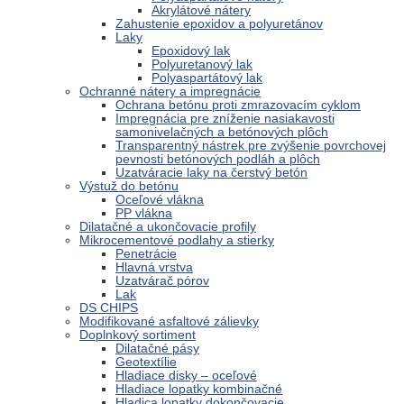
Akrylátové nátery
Zahustenie epoxidov a polyuretánov
Laky
Epoxidový lak
Polyuretanový lak
Polyaspartátový lak
Ochranné nátery a impregnácie
Ochrana betónu proti zmrazovacím cyklom
Impregnácia pre zníženie nasiakavosti
samonivelačných a betónových plôch
Transparentný nástrek pre zvýšenie povrchovej
pevnosti betónových podláh a plôch
Uzatváracie laky na čerstvý betón
Výstuž do betónu
Oceľové vlákna
PP vlákna
Dilatačné a ukončovacie profily
Mikrocementové podlahy a stierky
Penetrácie
Hlavná vrstva
Uzatvárač pórov
Lak
DS CHIPS
Modifikované asfaltové zálievky
Doplnkový sortiment
Dilatačné pásy
Geotextílie
Hladiace disky – oceľové
Hladiace lopatky kombinačné
Hladica lopatky dokončovacie