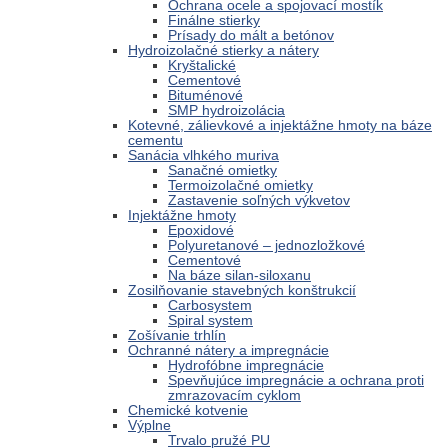
Ochrana ocele a spojovací mostík
Finálne stierky
Prísady do mált a betónov
Hydroizolačné stierky a nátery
Kryštalické
Cementové
Bituménové
SMP hydroizolácia
Kotevné, zálievkové a injektážne hmoty na báze
cementu
Sanácia vlhkého muriva
Sanačné omietky
Termoizolačné omietky
Zastavenie soľných výkvetov
Injektážne hmoty
Epoxidové
Polyuretanové – jednozložkové
Cementové
Na báze silan-siloxanu
Zosilňovanie stavebných konštrukcií
Carbosystem
Spiral system
Zošívanie trhlín
Ochranné nátery a impregnácie
Hydrofóbne impregnácie
Spevňujúce impregnácie a ochrana proti
zmrazovacím cyklom
Chemické kotvenie
Výplne
Trvalo pružé PU