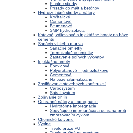
Finálne stierky
Prísady do mált a betónov
Hydroizolačné stierky a nátery
Kryštalické
Cementové
Bituménové
SMP hydroizolácia
Kotevné, zálievkové a injektážne hmoty na báze
cementu
Sanácia vlhkého muriva
Sanačné omietky
Termoizolačné omietky
Zastavenie soľných výkvetov
Injektážne hmoty
Epoxidové
Polyuretanové – jednozložkové
Cementové
Na báze silan-siloxanu
Zosilňovanie stavebných konštrukcií
Carbosystem
Spiral system
Zošívanie trhlín
Ochranné nátery a impregnácie
Hydrofóbne impregnácie
Spevňujúce impregnácie a ochrana proti
zmrazovacím cyklom
Chemické kotvenie
Výplne
Trvalo pružé PU
Trvalo pružné na prestupy