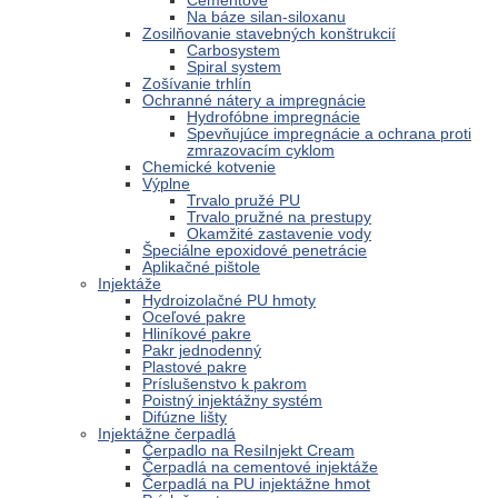
Cementové
Na báze silan-siloxanu
Zosilňovanie stavebných konštrukcií
Carbosystem
Spiral system
Zošívanie trhlín
Ochranné nátery a impregnácie
Hydrofóbne impregnácie
Spevňujúce impregnácie a ochrana proti
zmrazovacím cyklom
Chemické kotvenie
Výplne
Trvalo pružé PU
Trvalo pružné na prestupy
Okamžité zastavenie vody
Špeciálne epoxidové penetrácie
Aplikačné pištole
Injektáže
Hydroizolačné PU hmoty
Oceľové pakre
Hliníkové pakre
Pakr jednodenný
Plastové pakre
Príslušenstvo k pakrom
Poistný injektážny systém
Difúzne lišty
Injektážne čerpadlá
Čerpadlo na ResiInjekt Cream
Čerpadlá na cementové injektáže
Čerpadlá na PU injektážne hmot