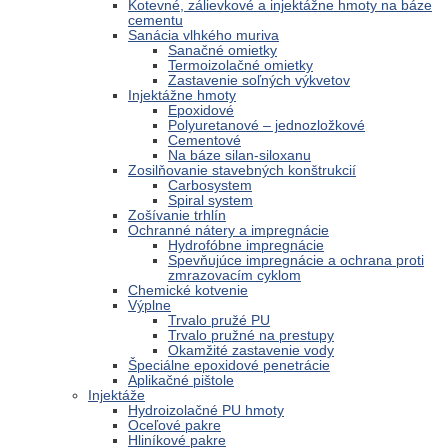
Kotevné, zálievkové a injektážne hmoty na báze
cementu
Sanácia vlhkého muriva
Sanačné omietky
Termoizolačné omietky
Zastavenie soľných výkvetov
Injektážne hmoty
Epoxidové
Polyuretanové – jednozložkové
Cementové
Na báze silan-siloxanu
Zosilňovanie stavebných konštrukcií
Carbosystem
Spiral system
Zošívanie trhlín
Ochranné nátery a impregnácie
Hydrofóbne impregnácie
Spevňujúce impregnácie a ochrana proti
zmrazovacím cyklom
Chemické kotvenie
Výplne
Trvalo pružé PU
Trvalo pružné na prestupy
Okamžité zastavenie vody
Špeciálne epoxidové penetrácie
Aplikačné pištole
Injektáže
Hydroizolačné PU hmoty
Oceľové pakre
Hliníkové pakre