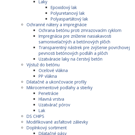
Laky
Epoxidový lak
Polyuretanový lak
Polyaspartátový lak
Ochranné nátery a impregnácie
Ochrana betónu proti zmrazovacím cyklom
Impregnácia pre zníženie nasiakavosti
samonivelačných a betónových plôch
Transparentný nástrek pre zvýšenie povrchovej
pevnosti betónových podláh a plôch
Uzatváracie laky na čerstvý betón
Výstuž do betónu
Oceľové vlákna
PP vlákna
Dilatačné a ukončovacie profily
Mikrocementové podlahy a stierky
Penetrácie
Hlavná vrstva
Uzatvárač pórov
Lak
DS CHIPS
Modifikované asfaltové zálievky
Doplnkový sortiment
Dilatačné pásy