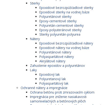
Stierky
Epoxidové bezrozpúšťadlové stierky
Epoxidové stierky na vodnej báze
Polyuretánové stierky
Epoxy-cementové stierky
Polyuretán-cementové stierky
Epoxy-polyuteránové stierky
Stierky polyuretán-polyurea
Nátery
Epoxidové bezrozpúšťadlové nátery
Epoxidové nátery na vodnej báze
Polyuretánové nátery
Polyaspartátové nátery
Akrylátové nátery
Zahustenie epoxidov a polyuretánov
Laky
Epoxidový lak
Polyuretanový lak
Polyaspartátový lak
Ochranné nátery a impregnácie
Ochrana betónu proti zmrazovacím cyklom
Impregnácia pre zníženie nasiakavosti
samonivelačných a betónových plôch