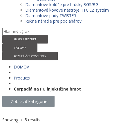
Diamantové kotúče pre brúsky BGS/BG
Diamantové kovové nástroje HTC EZ systém
Diamantové pady TWISTER
Ručné náradie pre podlahárov
HĽADAŤ PRODUKT
VÝSLEDKY
POZRIEŤ VŠETKY VÝSLEDKY
DOMOV
Products
Čerpadlá na PU injektážne hmot
Zobraziť kategórie
Showing all 5 results