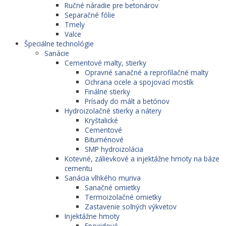
Ručné náradie pre betonárov
Separačné fólie
Tmely
Valce
Špeciálne technológie
Sanácie
Cementové malty, stierky
Opravné sanačné a reprofilačné malty
Ochrana ocele a spojovací mostík
Finálne stierky
Prísady do mált a betónov
Hydroizolačné stierky a nátery
Kryštalické
Cementové
Bituménové
SMP hydroizolácia
Kotevné, zálievkové a injektážne hmoty na báze
cementu
Sanácia vlhkého muriva
Sanačné omietky
Termoizolačné omietky
Zastavenie soľných výkvetov
Injektážne hmoty
Epoxidové