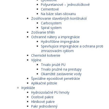
Polyuretanové – jednozložkové
Cementové
Na báze silan-siloxanu
Zosilňovanie stavebných konštrukcií
Carbosystem
Spiral system
Zošívanie trhlín
Ochranné nátery a impregnácie
Hydrofóbne impregnácie
Spevňujúce impregnácie a ochrana proti
zmrazovacím cyklom
Chemické kotvenie
Výplne
Trvalo pružé PU
Trvalo pružné na prestupy
Okamžité zastavenie vody
Špeciálne epoxidové penetrácie
Aplikačné pištole
Injektáže
Hydroizolačné PU hmoty
Oceľové pakre
Hliníkové pakre
Pakr jednodenný