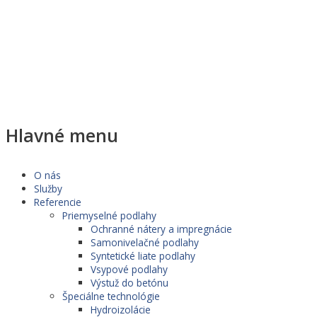
Hlavné menu
O nás
Služby
Referencie
Priemyselné podlahy
Ochranné nátery a impregnácie
Samonivelačné podlahy
Syntetické liate podlahy
Vsypové podlahy
Výstuž do betónu
Špeciálne technológie
Hydroizolácie