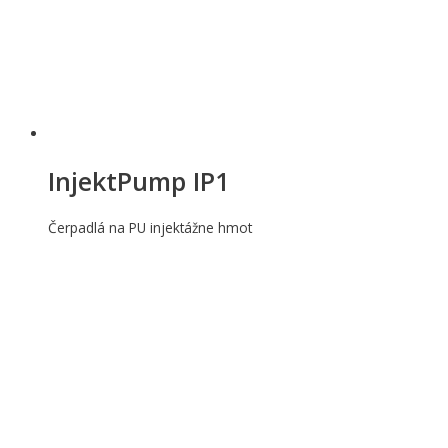
InjektPump IP1
Čerpadlá na PU injektážne hmot