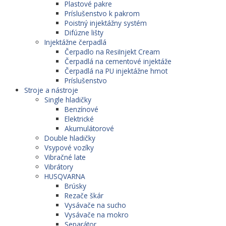
Plastové pakre
Príslušenstvo k pakrom
Poistný injektážny systém
Difúzne lišty
Injektážne čerpadlá
Čerpadlo na ResiInjekt Cream
Čerpadlá na cementové injektáže
Čerpadlá na PU injektážne hmot
Príslušenstvo
Stroje a nástroje
Single hladičky
Benzínové
Elektrické
Akumulátorové
Double hladičky
Vsypové vozíky
Vibračné late
Vibrátory
HUSQVARNA
Brúsky
Rezače škár
Vysávače na sucho
Vysávače na mokro
Separátor