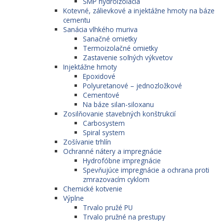
SMP hydroizolácia
Kotevné, zálievkové a injektážne hmoty na báze
cementu
Sanácia vlhkého muriva
Sanačné omietky
Termoizolačné omietky
Zastavenie soľných výkvetov
Injektážne hmoty
Epoxidové
Polyuretanové – jednozložkové
Cementové
Na báze silan-siloxanu
Zosilňovanie stavebných konštrukcií
Carbosystem
Spiral system
Zošívanie trhlín
Ochranné nátery a impregnácie
Hydrofóbne impregnácie
Spevňujúce impregnácie a ochrana proti
zmrazovacím cyklom
Chemické kotvenie
Výplne
Trvalo pružé PU
Trvalo pružné na prestupy