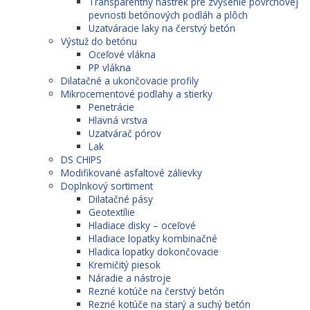
Transparentný nástrek pre zvýšenie povrchovej
pevnosti betónových podláh a plôch
Uzatváracie laky na čerstvý betón
Výstuž do betónu
Oceľové vlákna
PP vlákna
Dilatačné a ukončovacie profily
Mikrocementové podlahy a stierky
Penetrácie
Hlavná vrstva
Uzatvárač pórov
Lak
DS CHIPS
Modifikované asfaltové zálievky
Doplnkový sortiment
Dilatačné pásy
Geotextílie
Hladiace disky – oceľové
Hladiace lopatky kombinačné
Hladica lopatky dokončovacie
Kremičitý piesok
Náradie a nástroje
Rezné kotúče na čerstvý betón
Rezné kotúče na starý a suchý betón