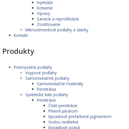
Injektáže
Kotvenie
Opravy
Sanácie a reprofilizácie
Zosilňovanie
Mikrocementové podlahy a stierky
Kontakt
Produkty
Priemyselné podlahy
Vsypové podlahy
Samonivelačné podlahy
Samonivelačné materiály
Penetrácia
Syntetické liate podlahy
Penetrácie
Čisté penetrácie
Plnené pieskom
Epoxidové prefarbené pigmentom
Vodou riediteľné
Epoxidové pojivá