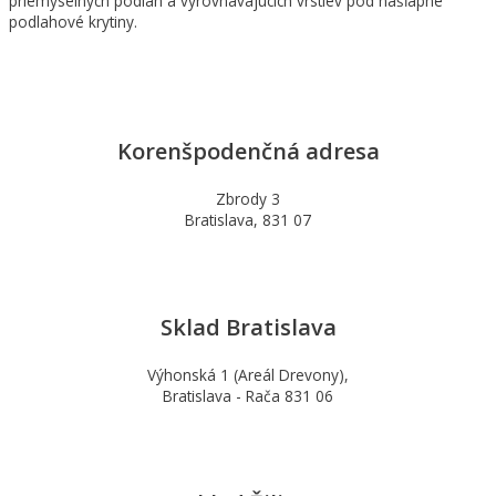
priemyselných podláh a vyrovnávajúcich vrstiev pod nášľapné
podlahové krytiny.
Korenšpodenčná adresa
Zbrody 3
Bratislava, 831 07
Sklad Bratislava
Výhonská 1 (Areál Drevony),
Bratislava - Rača 831 06