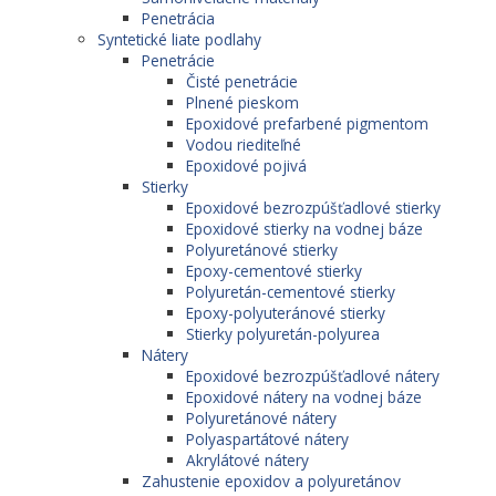
Penetrácia
Syntetické liate podlahy
Penetrácie
Čisté penetrácie
Plnené pieskom
Epoxidové prefarbené pigmentom
Vodou riediteľné
Epoxidové pojivá
Stierky
Epoxidové bezrozpúšťadlové stierky
Epoxidové stierky na vodnej báze
Polyuretánové stierky
Epoxy-cementové stierky
Polyuretán-cementové stierky
Epoxy-polyuteránové stierky
Stierky polyuretán-polyurea
Nátery
Epoxidové bezrozpúšťadlové nátery
Epoxidové nátery na vodnej báze
Polyuretánové nátery
Polyaspartátové nátery
Akrylátové nátery
Zahustenie epoxidov a polyuretánov