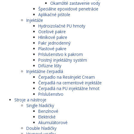
Okamžité zastavenie vody
Špeciálne epoxidové penetrácie
Aplikačné pištole
Injektáže
Hydroizolačné PU hmoty
Oceľové pakre
Hliníkové pakre
Pakr jednodenný
Plastové pakre
Príslušenstvo k pakrom
Poistný injektážny systém
Difúzne lišty
Injektážne čerpadlá
Čerpadlo na ResiInjekt Cream
Čerpadlá na cementové injektáže
Čerpadlá na PU injektážne hmot
Príslušenstvo
Stroje a nástroje
Single hladičky
Benzínové
Elektrické
Akumulátorové
Double hladičky
Vsypové vozíky