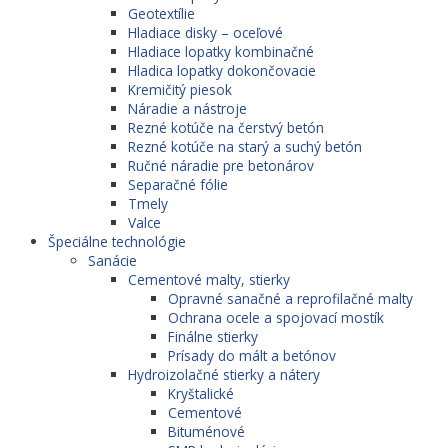
Geotextílie
Hladiace disky – oceľové
Hladiace lopatky kombinačné
Hladica lopatky dokončovacie
Kremičitý piesok
Náradie a nástroje
Rezné kotúče na čerstvý betón
Rezné kotúče na starý a suchý betón
Ručné náradie pre betonárov
Separačné fólie
Tmely
Valce
Špeciálne technológie
Sanácie
Cementové malty, stierky
Opravné sanačné a reprofilačné malty
Ochrana ocele a spojovací mostík
Finálne stierky
Prísady do mált a betónov
Hydroizolačné stierky a nátery
Kryštalické
Cementové
Bituménové