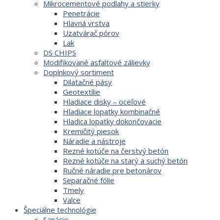
Mikrocementové podlahy a stierky
Penetrácie
Hlavná vrstva
Uzatvárač pórov
Lak
DS CHIPS
Modifikované asfaltové zálievky
Doplnkový sortiment
Dilatačné pásy
Geotextílie
Hladiace disky – oceľové
Hladiace lopatky kombinačné
Hladica lopatky dokončovacie
Kremičitý piesok
Náradie a nástroje
Rezné kotúče na čerstvý betón
Rezné kotúče na starý a suchý betón
Ručné náradie pre betonárov
Separačné fólie
Tmely
Valce
Špeciálne technológie
Sanácie