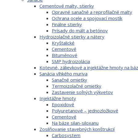
Cementové malty, stierky
Opravné sanačné a reprofilačné malty
Ochrana ocele a spojovací mostík
Finálne stierky
Prísady do mált a betónov
Hydroizolačné stierky a nátery
Kryštalické
Cementové
Bituménové
SMP hydroizolácia
Kotevné, zálievkové a injektážne hmoty na b
Sanácia vlhkého muriva
Sanačné omietky
Termoizolačné omietky
Zastavenie soľných výkvetov
Injektážne hmoty
Epoxidové
Polyuretanové – jednozložkové
Cementové
Na báze silan-siloxanu
Zosilňovanie stavebných konštrukcií
Carbosystem