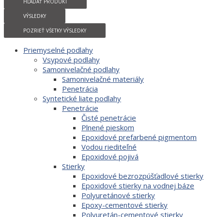
HĽADAŤ PRODUKT
VÝSLEDKY
POZRIEŤ VŠETKY VÝSLEDKY
Priemyselné podlahy
Vsypové podlahy
Samonivelačné podlahy
Samonivelačné materiály
Penetrácia
Syntetické liate podlahy
Penetrácie
Čisté penetrácie
Plnené pieskom
Epoxidové prefarbené pigmentom
Vodou riediteľné
Epoxidové pojivá
Stierky
Epoxidové bezrozpúšťadlové stierky
Epoxidové stierky na vodnej báze
Polyuretánové stierky
Epoxy-cementové stierky
Polyuretán-cementové stierky