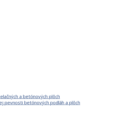
velačných a betónových plôch
ej pevnosti betónových podláh a plôch