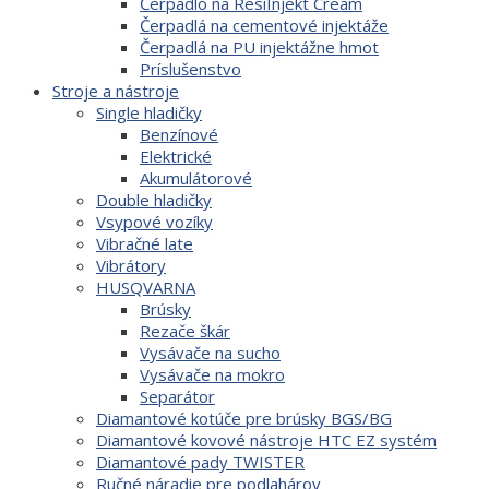
Čerpadlo na ResiInjekt Cream
Čerpadlá na cementové injektáže
Čerpadlá na PU injektážne hmot
Príslušenstvo
Stroje a nástroje
Single hladičky
Benzínové
Elektrické
Akumulátorové
Double hladičky
Vsypové vozíky
Vibračné late
Vibrátory
HUSQVARNA
Brúsky
Rezače škár
Vysávače na sucho
Vysávače na mokro
Separátor
Diamantové kotúče pre brúsky BGS/BG
Diamantové kovové nástroje HTC EZ systém
Diamantové pady TWISTER
Ručné náradie pre podlahárov