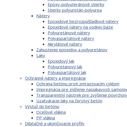
Epoxy-polyuteránové stierky
Stierky polyuretán-polyurea
Nátery
Epoxidové bezrozpúšťadlové nátery
Epoxidové nátery na vodnej báze
Polyuretánové nátery
Polyaspartátové nátery
Akrylátové nátery
Zahustenie epoxidov a polyuretánov
Laky
Epoxidový lak
Polyuretanový lak
Polyaspartátový lak
Ochranné nátery a impregnácie
Ochrana betónu proti zmrazovacím cyklom
Impregnácia pre zníženie nasiakavosti samoni
Transparentný nástrek pre zvýšenie povrchov
Uzatváracie laky na čerstvý betón
Výstuž do betónu
Oceľové vlákna
PP vlákna
Dilatačné a ukončovacie profily