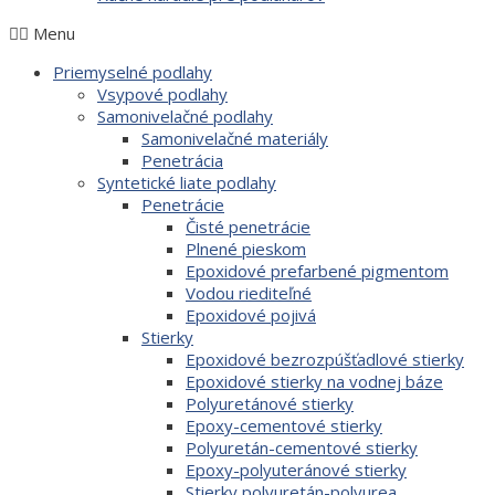
Menu
Priemyselné podlahy
Vsypové podlahy
Samonivelačné podlahy
Samonivelačné materiály
Penetrácia
Syntetické liate podlahy
Penetrácie
Čisté penetrácie
Plnené pieskom
Epoxidové prefarbené pigmentom
Vodou riediteľné
Epoxidové pojivá
Stierky
Epoxidové bezrozpúšťadlové stierky
Epoxidové stierky na vodnej báze
Polyuretánové stierky
Epoxy-cementové stierky
Polyuretán-cementové stierky
Epoxy-polyuteránové stierky
Stierky polyuretán-polyurea