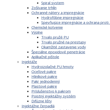
Spiral system
Zošívanie trhlín
Ochranné nátery a impregnácie
Hydrofóbne impregnácie
Spevňujúce impregnácie a ochrana proti
Chemické kotvenie
Výplne
Trvalo pružé PU
Trvalo pružné na prestupy
Okamžité zastavenie vody
Špeciálne epoxidové penetrácie
Aplikačné pištole
Injektáže
Hydroizolačné PU hmoty
Oceľové pakre
Hliníkové pakre
Pakr jednodenný
Plastové pakre
Príslušenstvo k pakrom
Poistný injektážny systém
Difúzne lišty
Injektážne čerpadlá