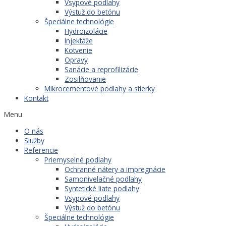
Vsypové podlahy
Výstuž do betónu
Špeciálne technológie
Hydroizolácie
Injektáže
Kotvenie
Opravy
Sanácie a reprofilizácie
Zosilňovanie
Mikrocementové podlahy a stierky
Kontakt
Menu
O nás
Služby
Referencie
Priemyselné podlahy
Ochranné nátery a impregnácie
Samonivelačné podlahy
Syntetické liate podlahy
Vsypové podlahy
Výstuž do betónu
Špeciálne technológie