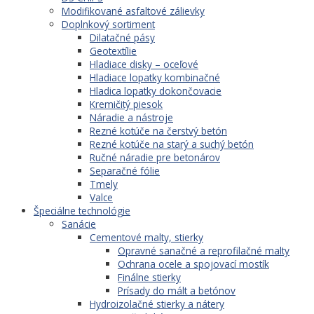
Modifikované asfaltové zálievky
Doplnkový sortiment
Dilatačné pásy
Geotextílie
Hladiace disky – oceľové
Hladiace lopatky kombinačné
Hladica lopatky dokončovacie
Kremičitý piesok
Náradie a nástroje
Rezné kotúče na čerstvý betón
Rezné kotúče na starý a suchý betón
Ručné náradie pre betonárov
Separačné fólie
Tmely
Valce
Špeciálne technológie
Sanácie
Cementové malty, stierky
Opravné sanačné a reprofilačné malty
Ochrana ocele a spojovací mostík
Finálne stierky
Prísady do mált a betónov
Hydroizolačné stierky a nátery