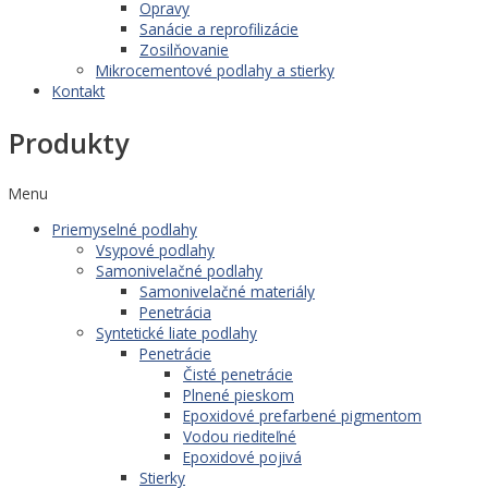
Opravy
Sanácie a reprofilizácie
Zosilňovanie
Mikrocementové podlahy a stierky
Kontakt
Produkty
Menu
Priemyselné podlahy
Vsypové podlahy
Samonivelačné podlahy
Samonivelačné materiály
Penetrácia
Syntetické liate podlahy
Penetrácie
Čisté penetrácie
Plnené pieskom
Epoxidové prefarbené pigmentom
Vodou riediteľné
Epoxidové pojivá
Stierky