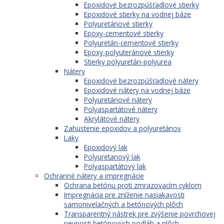
Epoxidové bezrozpúšťadlové stierky
Epoxidové stierky na vodnej báze
Polyuretánové stierky
Epoxy-cementové stierky
Polyuretán-cementové stierky
Epoxy-polyuteránové stierky
Stierky polyuretán-polyurea
Nátery
Epoxidové bezrozpúšťadlové nátery
Epoxidové nátery na vodnej báze
Polyuretánové nátery
Polyaspartátové nátery
Akrylátové nátery
Zahustenie epoxidov a polyuretánov
Laky
Epoxidový lak
Polyuretanový lak
Polyaspartátový lak
Ochranné nátery a impregnácie
Ochrana betónu proti zmrazovacím cyklom
Impregnácia pre zníženie nasiakavosti
samonivelačných a betónových plôch
Transparentný nástrek pre zvýšenie povrchovej
pevnosti betónových podláh a plôch