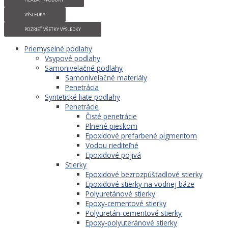
VÝSLEDKY
POZRIEŤ VŠETKY VÝSLEDKY
Priemyselné podlahy
Vsypové podlahy
Samonivelačné podlahy
Samonivelačné materiály
Penetrácia
Syntetické liate podlahy
Penetrácie
Čisté penetrácie
Plnené pieskom
Epoxidové prefarbené pigmentom
Vodou riediteľné
Epoxidové pojivá
Stierky
Epoxidové bezrozpúšťadlové stierky
Epoxidové stierky na vodnej báze
Polyuretánové stierky
Epoxy-cementové stierky
Polyuretán-cementové stierky
Epoxy-polyuteránové stierky