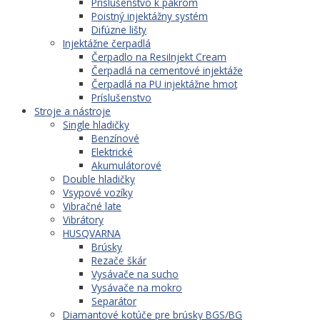
Príslušenstvo k pakrom
Poistný injektážny systém
Difúzne lišty
Injektážne čerpadlá
Čerpadlo na ResiInjekt Cream
Čerpadlá na cementové injektáže
Čerpadlá na PU injektážne hmot
Príslušenstvo
Stroje a nástroje
Single hladičky
Benzínové
Elektrické
Akumulátorové
Double hladičky
Vsypové vozíky
Vibračné late
Vibrátory
HUSQVARNA
Brúsky
Rezače škár
Vysávače na sucho
Vysávače na mokro
Separátor
Diamantové kotúče pre brúsky BGS/BG