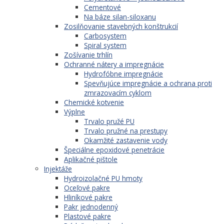
Cementové
Na báze silan-siloxanu
Zosilňovanie stavebných konštrukcií
Carbosystem
Spiral system
Zošívanie trhlín
Ochranné nátery a impregnácie
Hydrofóbne impregnácie
Spevňujúce impregnácie a ochrana proti
zmrazovacím cyklom
Chemické kotvenie
Výplne
Trvalo pružé PU
Trvalo pružné na prestupy
Okamžité zastavenie vody
Špeciálne epoxidové penetrácie
Aplikačné pištole
Injektáže
Hydroizolačné PU hmoty
Oceľové pakre
Hliníkové pakre
Pakr jednodenný
Plastové pakre