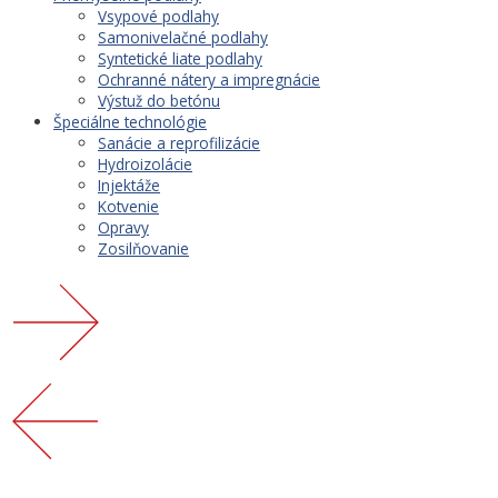
Vsypové podlahy
Samonivelačné podlahy
Syntetické liate podlahy
Ochranné nátery a impregnácie
Výstuž do betónu
Špeciálne technológie
Sanácie a reprofilizácie
Hydroizolácie
Injektáže
Kotvenie
Opravy
Zosilňovanie