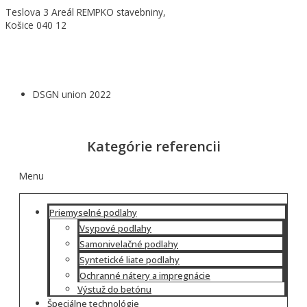
Teslova 3 Areál REMPKO stavebniny,
Košice 040 12
DSGN union 2022
Kategórie referencii
Menu
Priemyselné podlahy
Vsypové podlahy
Samonivelačné podlahy
Syntetické liate podlahy
Ochranné nátery a impregnácie
Výstuž do betónu
Špeciálne technológie