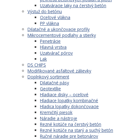
Uzatváracie laky na čerstvý betón
Výstuž do betónu
Oceľové vlákna
PP vlákna
Dilatačné a ukončovacie profily
Mikrocementové podlahy a stierky
Penetrácie
Hlavná vrstva
Uzatvárač pórov
Lak
DS CHIPS
Modifikované asfaltové zálievky
Doplnkový sortiment
Dilatačné pásy
Geotextílie
Hladiace disky – oceľové
Hladiace lopatky kombinačné
Hladica lopatky dokončovacie
Kremičitý piesok
Náradie a nástroje
Rezné kotúče na čerstvý betón
Rezné kotúče na starý a suchý betón
Ručné náradie pre betonárov