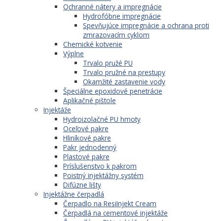
Ochranné nátery a impregnácie
Hydrofóbne impregnácie
Spevňujúce impregnácie a ochrana proti
zmrazovacím cyklom
Chemické kotvenie
Výplne
Trvalo pružé PU
Trvalo pružné na prestupy
Okamžité zastavenie vody
Špeciálne epoxidové penetrácie
Aplikačné pištole
Injektáže
Hydroizolačné PU hmoty
Oceľové pakre
Hliníkové pakre
Pakr jednodenný
Plastové pakre
Príslušenstvo k pakrom
Poistný injektážny systém
Difúzne lišty
Injektážne čerpadlá
Čerpadlo na ResiInjekt Cream
Čerpadlá na cementové injektáže