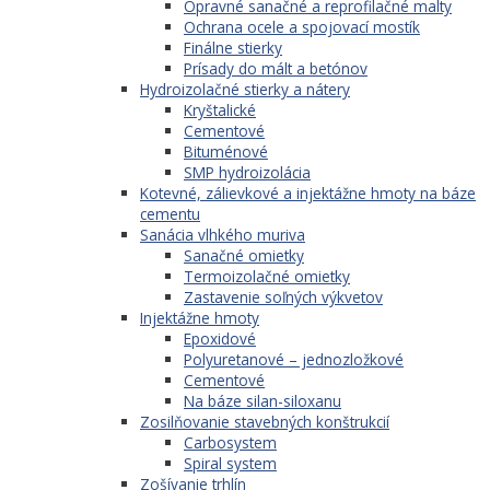
Opravné sanačné a reprofilačné malty
Ochrana ocele a spojovací mostík
Finálne stierky
Prísady do mált a betónov
Hydroizolačné stierky a nátery
Kryštalické
Cementové
Bituménové
SMP hydroizolácia
Kotevné, zálievkové a injektážne hmoty na báze
cementu
Sanácia vlhkého muriva
Sanačné omietky
Termoizolačné omietky
Zastavenie soľných výkvetov
Injektážne hmoty
Epoxidové
Polyuretanové – jednozložkové
Cementové
Na báze silan-siloxanu
Zosilňovanie stavebných konštrukcií
Carbosystem
Spiral system
Zošívanie trhlín