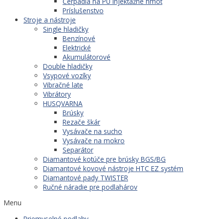
Čerpadlá na PU injektážne hmot
Príslušenstvo
Stroje a nástroje
Single hladičky
Benzínové
Elektrické
Akumulátorové
Double hladičky
Vsypové vozíky
Vibračné late
Vibrátory
HUSQVARNA
Brúsky
Rezače škár
Vysávače na sucho
Vysávače na mokro
Separátor
Diamantové kotúče pre brúsky BGS/BG
Diamantové kovové nástroje HTC EZ systém
Diamantové pady TWISTER
Ručné náradie pre podlahárov
Menu
Priemyselné podlahy