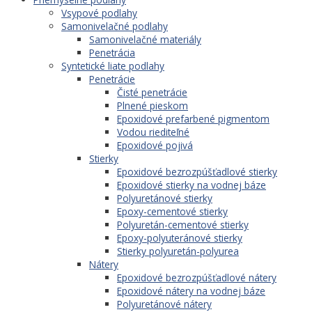
Vsypové podlahy
Samonivelačné podlahy
Samonivelačné materiály
Penetrácia
Syntetické liate podlahy
Penetrácie
Čisté penetrácie
Plnené pieskom
Epoxidové prefarbené pigmentom
Vodou riediteľné
Epoxidové pojivá
Stierky
Epoxidové bezrozpúšťadlové stierky
Epoxidové stierky na vodnej báze
Polyuretánové stierky
Epoxy-cementové stierky
Polyuretán-cementové stierky
Epoxy-polyuteránové stierky
Stierky polyuretán-polyurea
Nátery
Epoxidové bezrozpúšťadlové nátery
Epoxidové nátery na vodnej báze
Polyuretánové nátery