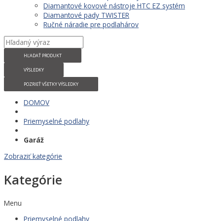
Diamantové kovové nástroje HTC EZ systém
Diamantové pady TWISTER
Ručné náradie pre podlahárov
HĽADAŤ PRODUKT
VÝSLEDKY
POZRIEŤ VŠETKY VÝSLEDKY
DOMOV
Priemyselné podlahy
Garáž
Zobraziť kategórie
Kategórie
Menu
Priemyselné podlahy