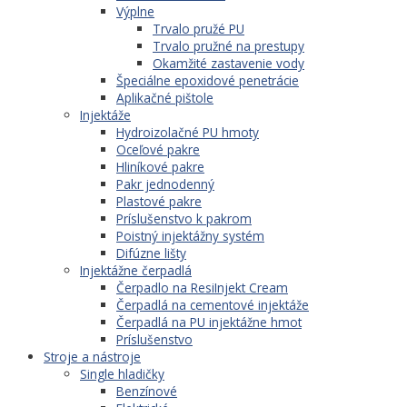
Výplne
Trvalo pružé PU
Trvalo pružné na prestupy
Okamžité zastavenie vody
Špeciálne epoxidové penetrácie
Aplikačné pištole
Injektáže
Hydroizolačné PU hmoty
Oceľové pakre
Hliníkové pakre
Pakr jednodenný
Plastové pakre
Príslušenstvo k pakrom
Poistný injektážny systém
Difúzne lišty
Injektážne čerpadlá
Čerpadlo na ResiInjekt Cream
Čerpadlá na cementové injektáže
Čerpadlá na PU injektážne hmot
Príslušenstvo
Stroje a nástroje
Single hladičky
Benzínové