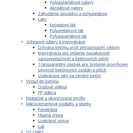
Polyaspartátové nátery
Akrylátové nátery
Zahustenie epoxidov a polyuretánov
Laky
Epoxidový lak
Polyuretanový lak
Polyaspartátový lak
Ochranné nátery a impregnácie
Ochrana betónu proti zmrazovacím cyklom
Impregnácia pre zníženie nasiakavosti
samonivelačných a betónových plôch
Transparentný nástrek pre zvýšenie povrchovej
pevnosti betónových podláh a plôch
Uzatváracie laky na čerstvý betón
Výstuž do betónu
Oceľové vlákna
PP vlákna
Dilatačné a ukončovacie profily
Mikrocementové podlahy a stierky
Penetrácie
Hlavná vrstva
Uzatvárač pórov
Lak
DS CHIPS