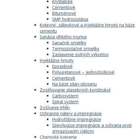
Kryštalické
Cementové
Bituménové
SMP hydroizolácia
Kotevné, zálievkové a injektážne hmoty na báze
cementu
Sanácia vlhkého muriva
Sanačné omietky
Termoizolačné omietky
Zastavenie soľných výkvetov
Injektážne hmoty
Epoxidové
Polyuretanové – jednozložkové
Cementové
Na báze silan-siloxanu
Zosilňovanie stavebných konštrukcií
Carbosystem
Spiral system
Zošívanie trhlín
Ochranné nátery a impregnácie
Hydrofóbne impregnácie
Spevňujúce impregnácie a ochrana proti
zmrazovacím cyklom
Chemické kotvenie