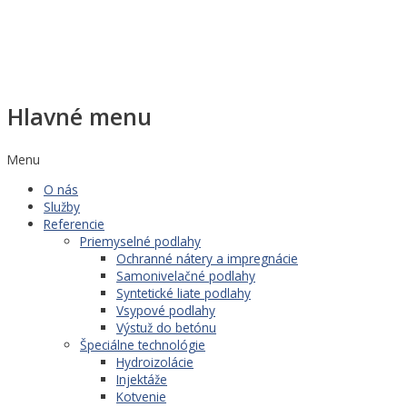
Hlavné menu
Menu
O nás
Služby
Referencie
Priemyselné podlahy
Ochranné nátery a impregnácie
Samonivelačné podlahy
Syntetické liate podlahy
Vsypové podlahy
Výstuž do betónu
Špeciálne technológie
Hydroizolácie
Injektáže
Kotvenie