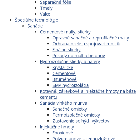
Separačné fólie
Tmely
Valce
Špeciálne technológie
Sanácie
Cementové malty, stierky
Opravné sanačné a reprofilačné malty
Ochrana ocele a spojovací mostík
Finálne stierky
Prísady do mált a betónov
Hydroizolačné stierky a nátery
Kryštalické
Cementové
Bituménové
SMP hydroizolácia
Kotevné, zálievkové a injektážne hmoty na báze
cementu
Sanácia vlhkého muriva
Sanačné omietky
Termoizolačné omietky
Zastavenie soľných výkvetov
Injektážne hmoty
Epoxidové
Polyuretanové – jednozložkové