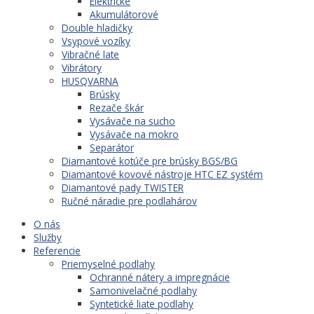
Elektrické
Akumulátorové
Double hladičky
Vsypové vozíky
Vibračné late
Vibrátory
HUSQVARNA
Brúsky
Rezače škár
Vysávače na sucho
Vysávače na mokro
Separátor
Diamantové kotúče pre brúsky BGS/BG
Diamantové kovové nástroje HTC EZ systém
Diamantové pady TWISTER
Ručné náradie pre podlahárov
O nás
Služby
Referencie
Priemyselné podlahy
Ochranné nátery a impregnácie
Samonivelačné podlahy
Syntetické liate podlahy