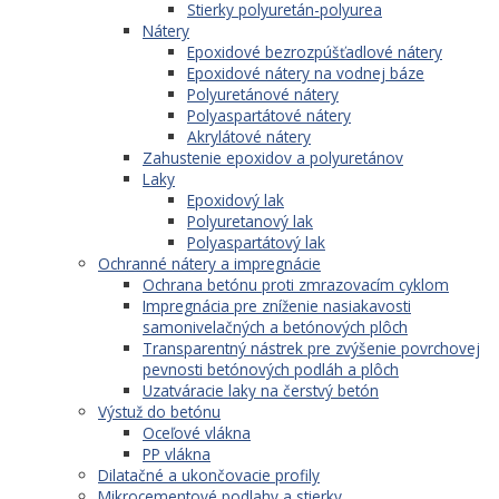
Stierky polyuretán-polyurea
Nátery
Epoxidové bezrozpúšťadlové nátery
Epoxidové nátery na vodnej báze
Polyuretánové nátery
Polyaspartátové nátery
Akrylátové nátery
Zahustenie epoxidov a polyuretánov
Laky
Epoxidový lak
Polyuretanový lak
Polyaspartátový lak
Ochranné nátery a impregnácie
Ochrana betónu proti zmrazovacím cyklom
Impregnácia pre zníženie nasiakavosti
samonivelačných a betónových plôch
Transparentný nástrek pre zvýšenie povrchovej
pevnosti betónových podláh a plôch
Uzatváracie laky na čerstvý betón
Výstuž do betónu
Oceľové vlákna
PP vlákna
Dilatačné a ukončovacie profily
Mikrocementové podlahy a stierky