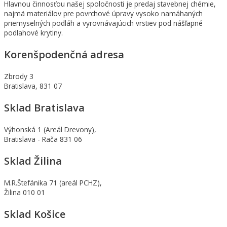
Hlavnou činnosťou našej spoločnosti je predaj stavebnej chémie,
najmä materiálov pre povrchové úpravy vysoko namáhaných
priemyselných podláh a vyrovnávajúcich vrstiev pod nášľapné
podlahové krytiny.
Korenšpodenčná adresa
Zbrody 3
Bratislava, 831 07
Sklad Bratislava
Výhonská 1 (Areál Drevony),
Bratislava - Rača 831 06
Sklad Žilina
M.R.Štefánika 71 (areál PCHZ),
Žilina 010 01
Sklad Košice