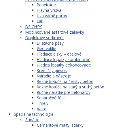
Penetrácie
Hlavná vrstva
Uzatvárač pórov
Lak
DS CHIPS
Modifikované asfaltové zálievky
Doplnkový sortiment
Dilatačné pásy
Geotextílie
Hladiace disky – oceľové
Hladiace lopatky kombinačné
Hladica lopatky dokončovacie
Kremičitý piesok
Náradie a nástroje
Rezné kotúče na čerstvý betón
Rezné kotúče na starý a suchý betón
Ručné náradie pre betonárov
Separačné fólie
Tmely
Valce
Špeciálne technológie
Sanácie
Cementové malty, stierky