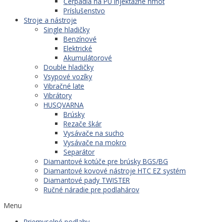
Čerpadlá na PU injektážne hmot
Príslušenstvo
Stroje a nástroje
Single hladičky
Benzínové
Elektrické
Akumulátorové
Double hladičky
Vsypové vozíky
Vibračné late
Vibrátory
HUSQVARNA
Brúsky
Rezače škár
Vysávače na sucho
Vysávače na mokro
Separátor
Diamantové kotúče pre brúsky BGS/BG
Diamantové kovové nástroje HTC EZ systém
Diamantové pady TWISTER
Ručné náradie pre podlahárov
Menu
Priemyselné podlahy