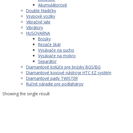
Akumulátorové
Double hladičky
Vsypové vozíky
Vibračné late
Vibrátory
HUSQVARNA
Brúsky
Rezače škár
Vysávače na sucho
Vysávače na mokro
Separátor
Diamantové kotúče pre brúsky BGS/BG
Diamantové kovové nástroje HTC EZ systém
Diamantové pady TWISTER
Ručné náradie pre podlahárov
Showing the single result