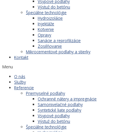
Vsypové podlahy
Výstuž do betónu
Špeciálne technológie
Hydroizolácie
Injektáže
Kotvenie
Opravy
Sanácie a reprofilizácie
Zosilňovanie
Mikrocementové podlahy a stierky
Kontakt
Menu
O nás
Služby
Referencie
Priemyselné podlahy
Ochranné nátery a impregnácie
Samonivelačné podlahy
Syntetické liate podlahy
Vsypové podlahy
Výstuž do betónu
Špeciálne technológie