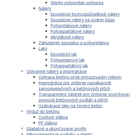
Stierky polyuretán-polyurea
Nátery
Epoxidové bezrozpúšťadlové nátery
Epoxidové nátery na vodnej báze
Polyuretánové nátery
Polyaspartátové nátery
Akrylátové nátery
Zahustenie epoxidov a polyuretánov
Laky
Epoxidový lak
Polyuretanový lak
Polyaspartátový lak
Ochranné nátery a impregnácie
Ochrana betónu proti zmrazovacím cyklom
Impregnácia pre zníženie nasiakavosti
samonivelačných a betónových plôch
Transparentný nástrek pre zvýšenie povrchovej
pevnosti betónových podláh a plôch
Uzatváracie laky na čerstvý betón
Výstuž do betónu
Oceľové vlákna
PP vlákna
Dilatačné a ukončovacie profily
Mikrocementové podlahy a stierky