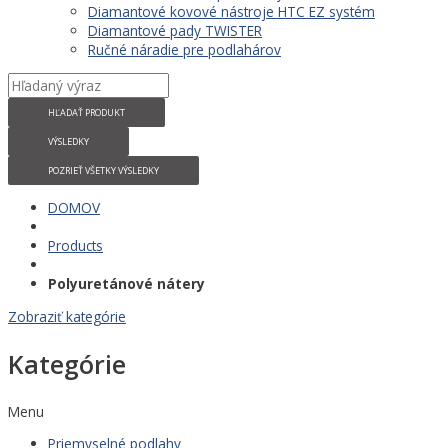
Diamantové kovové nástroje HTC EZ systém
Diamantové pady TWISTER
Ručné náradie pre podlahárov
HĽADAŤ PRODUKT
VÝSLEDKY
POZRIEŤ VŠETKY VÝSLEDKY
DOMOV
Products
Polyuretánové nátery
Zobraziť kategórie
Kategórie
Menu
Priemyselné podlahy