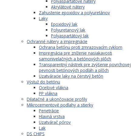
Polyaspartátové nátery
Akrylátové nátery
Zahustenie epoxidov a polyuretánov
Laky
Epoxidový lak
Polyuretanový lak
Polyaspartátový lak
Ochranné nátery a impregnácie
Ochrana betónu proti zmrazovacím cyklom
Impregnácia pre zníženie nasiakavosti
samonivelačných a betónových plôch
Transparentný nástrek pre zvýšenie povrchovej
pevnosti betónových podláh a plôch
Uzatváracie laky na čerstvý betón
Výstuž do betónu
Oceľové vlákna
PP vlákna
Dilatačné a ukončovacie profily
Mikrocementové podlahy a stierky
Penetrácie
Hlavná vrstva
Uzatvárač pórov
Lak
DS CHIPS