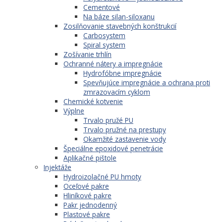
Cementové
Na báze silan-siloxanu
Zosilňovanie stavebných konštrukcií
Carbosystem
Spiral system
Zošívanie trhlín
Ochranné nátery a impregnácie
Hydrofóbne impregnácie
Spevňujúce impregnácie a ochrana proti
zmrazovacím cyklom
Chemické kotvenie
Výplne
Trvalo pružé PU
Trvalo pružné na prestupy
Okamžité zastavenie vody
Špeciálne epoxidové penetrácie
Aplikačné pištole
Injektáže
Hydroizolačné PU hmoty
Oceľové pakre
Hliníkové pakre
Pakr jednodenný
Plastové pakre