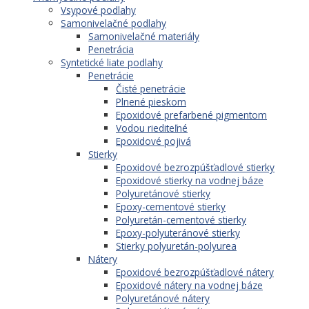
Vsypové podlahy
Samonivelačné podlahy
Samonivelačné materiály
Penetrácia
Syntetické liate podlahy
Penetrácie
Čisté penetrácie
Plnené pieskom
Epoxidové prefarbené pigmentom
Vodou riediteľné
Epoxidové pojivá
Stierky
Epoxidové bezrozpúšťadlové stierky
Epoxidové stierky na vodnej báze
Polyuretánové stierky
Epoxy-cementové stierky
Polyuretán-cementové stierky
Epoxy-polyuteránové stierky
Stierky polyuretán-polyurea
Nátery
Epoxidové bezrozpúšťadlové nátery
Epoxidové nátery na vodnej báze
Polyuretánové nátery