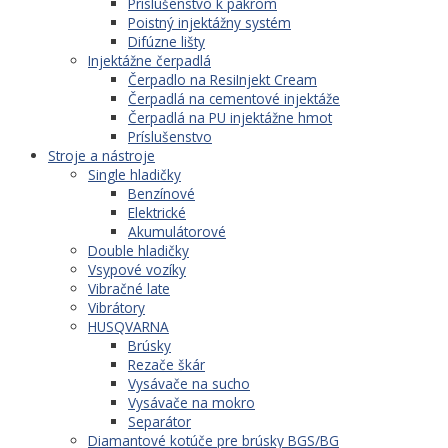
Príslušenstvo k pakrom
Poistný injektážny systém
Difúzne lišty
Injektážne čerpadlá
Čerpadlo na ResiInjekt Cream
Čerpadlá na cementové injektáže
Čerpadlá na PU injektážne hmot
Príslušenstvo
Stroje a nástroje
Single hladičky
Benzínové
Elektrické
Akumulátorové
Double hladičky
Vsypové vozíky
Vibračné late
Vibrátory
HUSQVARNA
Brúsky
Rezače škár
Vysávače na sucho
Vysávače na mokro
Separátor
Diamantové kotúče pre brúsky BGS/BG