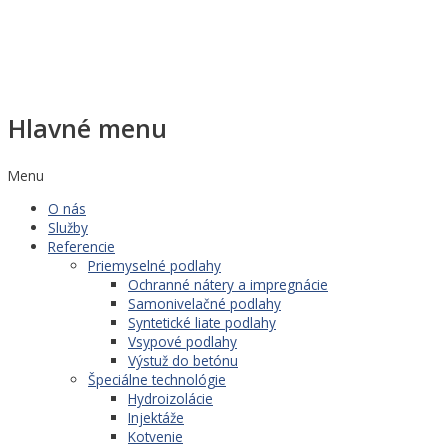
Hlavné menu
Menu
O nás
Služby
Referencie
Priemyselné podlahy
Ochranné nátery a impregnácie
Samonivelačné podlahy
Syntetické liate podlahy
Vsypové podlahy
Výstuž do betónu
Špeciálne technológie
Hydroizolácie
Injektáže
Kotvenie