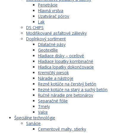
Penetrácie
Hlavná vrstva
Uzatvárač pórov
Lak
DS CHIPS
Modifikované asfaltové zálievky
Doplnkový sortiment
Dilatačné pásy
Geotextílie
Hladiace disky – oceľové
Hladiace lopatky kombinačné
Hladica lopatky dokončovacie
Kremičitý piesok
Náradie a nástroje
Rezné kotúče na čerstvý betón
Rezné kotúče na starý a suchý betón
Ručné náradie pre betonárov
Separačné fólie
Tmely
Valce
Špeciálne technológie
Sanácie
Cementové malty, stierky