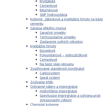
Kryštalické
Cementové
Bituménové
SMP hydroizolácia
Kotevné, zálievkové a injektážne hmoty na báze
cementu
Sanácia vlhkého muriva
Sanačné omietky
Termoizolačné omietky
Zastavenie soľných výkvetov
Injektážne hmoty
Epoxidové
Polyuretanové – jednozložkové
Cementové
Na báze silan-siloxanu
Zosilňovanie stavebných konštrukcií
Carbosystem
Spiral system
Zošívanie trhlín
Ochranné nátery a impregnácie
Hydrofóbne impregnácie
Spevňujúce impregnácie a ochrana proti
zmrazovacím cyklom
Chemické kotvenie