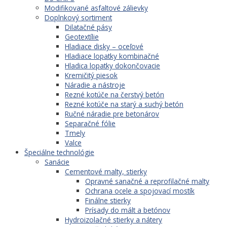
Modifikované asfaltové zálievky
Doplnkový sortiment
Dilatačné pásy
Geotextílie
Hladiace disky – oceľové
Hladiace lopatky kombinačné
Hladica lopatky dokončovacie
Kremičitý piesok
Náradie a nástroje
Rezné kotúče na čerstvý betón
Rezné kotúče na starý a suchý betón
Ručné náradie pre betonárov
Separačné fólie
Tmely
Valce
Špeciálne technológie
Sanácie
Cementové malty, stierky
Opravné sanačné a reprofilačné malty
Ochrana ocele a spojovací mostík
Finálne stierky
Prísady do mált a betónov
Hydroizolačné stierky a nátery