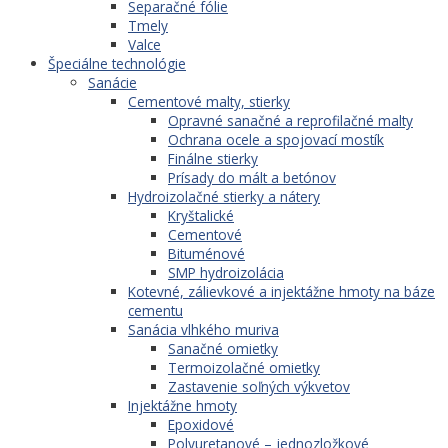
Separačné fólie
Tmely
Valce
Špeciálne technológie
Sanácie
Cementové malty, stierky
Opravné sanačné a reprofilačné malty
Ochrana ocele a spojovací mostík
Finálne stierky
Prísady do mált a betónov
Hydroizolačné stierky a nátery
Kryštalické
Cementové
Bituménové
SMP hydroizolácia
Kotevné, zálievkové a injektážne hmoty na báze
cementu
Sanácia vlhkého muriva
Sanačné omietky
Termoizolačné omietky
Zastavenie soľných výkvetov
Injektážne hmoty
Epoxidové
Polyuretanové – jednozložkové