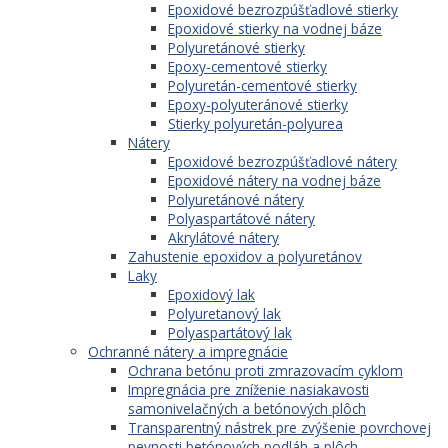
Epoxidové bezrozpúšťadlové stierky
Epoxidové stierky na vodnej báze
Polyuretánové stierky
Epoxy-cementové stierky
Polyuretán-cementové stierky
Epoxy-polyuteránové stierky
Stierky polyuretán-polyurea
Nátery
Epoxidové bezrozpúšťadlové nátery
Epoxidové nátery na vodnej báze
Polyuretánové nátery
Polyaspartátové nátery
Akrylátové nátery
Zahustenie epoxidov a polyuretánov
Laky
Epoxidový lak
Polyuretanový lak
Polyaspartátový lak
Ochranné nátery a impregnácie
Ochrana betónu proti zmrazovacím cyklom
Impregnácia pre zníženie nasiakavosti
samonivelačných a betónových plôch
Transparentný nástrek pre zvýšenie povrchovej
pevnosti betónových podláh a plôch