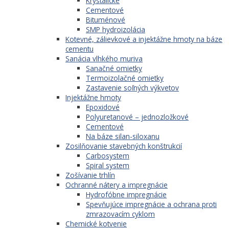
Kryštalické
Cementové
Bituménové
SMP hydroizolácia
Kotevné, zálievkové a injektážne hmoty na báze
cementu
Sanácia vlhkého muriva
Sanačné omietky
Termoizolačné omietky
Zastavenie soľných výkvetov
Injektážne hmoty
Epoxidové
Polyuretanové – jednozložkové
Cementové
Na báze silan-siloxanu
Zosilňovanie stavebných konštrukcií
Carbosystem
Spiral system
Zošívanie trhlín
Ochranné nátery a impregnácie
Hydrofóbne impregnácie
Spevňujúce impregnácie a ochrana proti
zmrazovacím cyklom
Chemické kotvenie