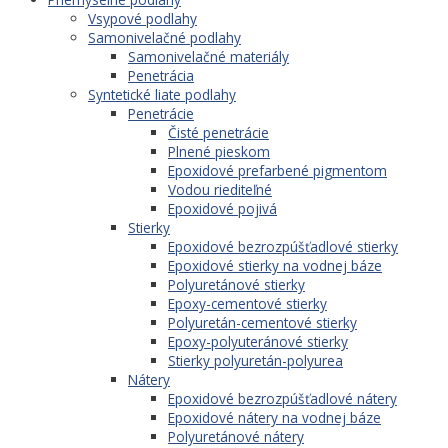
Vsypové podlahy
Samonivelačné podlahy
Samonivelačné materiály
Penetrácia
Syntetické liate podlahy
Penetrácie
Čisté penetrácie
Plnené pieskom
Epoxidové prefarbené pigmentom
Vodou riediteľné
Epoxidové pojivá
Stierky
Epoxidové bezrozpúšťadlové stierky
Epoxidové stierky na vodnej báze
Polyuretánové stierky
Epoxy-cementové stierky
Polyuretán-cementové stierky
Epoxy-polyuteránové stierky
Stierky polyuretán-polyurea
Nátery
Epoxidové bezrozpúšťadlové nátery
Epoxidové nátery na vodnej báze
Polyuretánové nátery