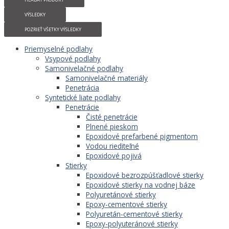
VÝSLEDKY
POZRIEŤ VŠETKY VÝSLEDKY
Priemyselné podlahy
Vsypové podlahy
Samonivelačné podlahy
Samonivelačné materiály
Penetrácia
Syntetické liate podlahy
Penetrácie
Čisté penetrácie
Plnené pieskom
Epoxidové prefarbené pigmentom
Vodou riediteľné
Epoxidové pojivá
Stierky
Epoxidové bezrozpúšťadlové stierky
Epoxidové stierky na vodnej báze
Polyuretánové stierky
Epoxy-cementové stierky
Polyuretán-cementové stierky
Epoxy-polyuteránové stierky