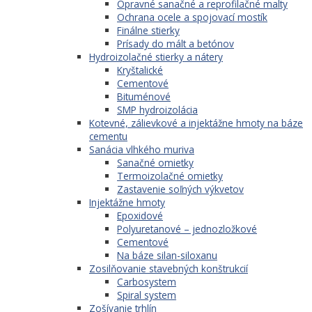
Opravné sanačné a reprofilačné malty
Ochrana ocele a spojovací mostík
Finálne stierky
Prísady do mált a betónov
Hydroizolačné stierky a nátery
Kryštalické
Cementové
Bituménové
SMP hydroizolácia
Kotevné, zálievkové a injektážne hmoty na báze
cementu
Sanácia vlhkého muriva
Sanačné omietky
Termoizolačné omietky
Zastavenie soľných výkvetov
Injektážne hmoty
Epoxidové
Polyuretanové – jednozložkové
Cementové
Na báze silan-siloxanu
Zosilňovanie stavebných konštrukcií
Carbosystem
Spiral system
Zošívanie trhlín