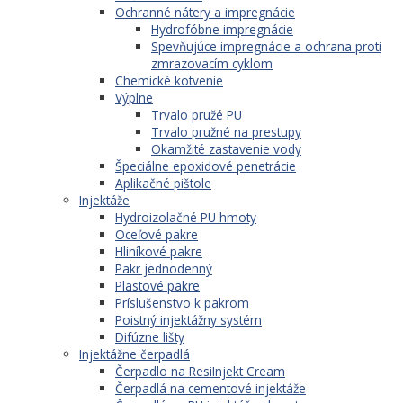
Ochranné nátery a impregnácie
Hydrofóbne impregnácie
Spevňujúce impregnácie a ochrana proti
zmrazovacím cyklom
Chemické kotvenie
Výplne
Trvalo pružé PU
Trvalo pružné na prestupy
Okamžité zastavenie vody
Špeciálne epoxidové penetrácie
Aplikačné pištole
Injektáže
Hydroizolačné PU hmoty
Oceľové pakre
Hliníkové pakre
Pakr jednodenný
Plastové pakre
Príslušenstvo k pakrom
Poistný injektážny systém
Difúzne lišty
Injektážne čerpadlá
Čerpadlo na ResiInjekt Cream
Čerpadlá na cementové injektáže