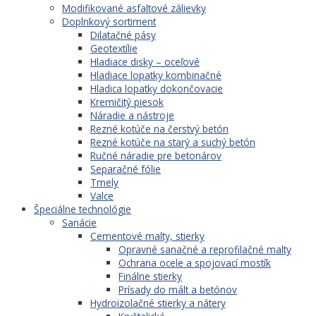
Modifikované asfaltové zálievky
Doplnkový sortiment
Dilatačné pásy
Geotextílie
Hladiace disky – oceľové
Hladiace lopatky kombinačné
Hladica lopatky dokončovacie
Kremičitý piesok
Náradie a nástroje
Rezné kotúče na čerstvý betón
Rezné kotúče na starý a suchý betón
Ručné náradie pre betonárov
Separačné fólie
Tmely
Valce
Špeciálne technológie
Sanácie
Cementové malty, stierky
Opravné sanačné a reprofilačné malty
Ochrana ocele a spojovací mostík
Finálne stierky
Prísady do mált a betónov
Hydroizolačné stierky a nátery