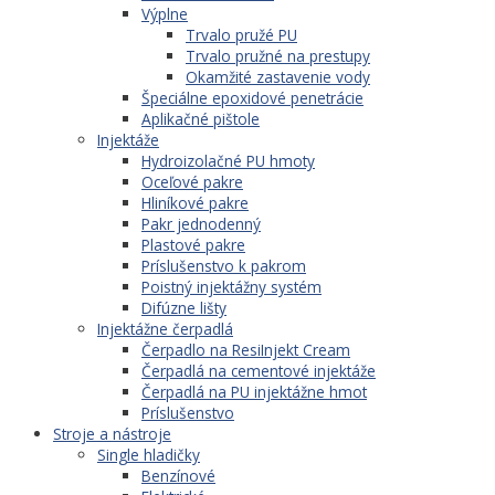
Výplne
Trvalo pružé PU
Trvalo pružné na prestupy
Okamžité zastavenie vody
Špeciálne epoxidové penetrácie
Aplikačné pištole
Injektáže
Hydroizolačné PU hmoty
Oceľové pakre
Hliníkové pakre
Pakr jednodenný
Plastové pakre
Príslušenstvo k pakrom
Poistný injektážny systém
Difúzne lišty
Injektážne čerpadlá
Čerpadlo na ResiInjekt Cream
Čerpadlá na cementové injektáže
Čerpadlá na PU injektážne hmot
Príslušenstvo
Stroje a nástroje
Single hladičky
Benzínové