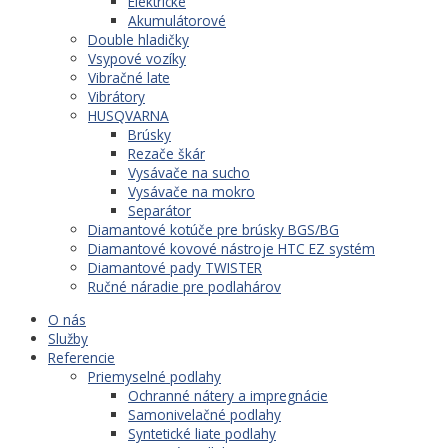
Elektrické
Akumulátorové
Double hladičky
Vsypové vozíky
Vibračné late
Vibrátory
HUSQVARNA
Brúsky
Rezače škár
Vysávače na sucho
Vysávače na mokro
Separátor
Diamantové kotúče pre brúsky BGS/BG
Diamantové kovové nástroje HTC EZ systém
Diamantové pady TWISTER
Ručné náradie pre podlahárov
O nás
Služby
Referencie
Priemyselné podlahy
Ochranné nátery a impregnácie
Samonivelačné podlahy
Syntetické liate podlahy