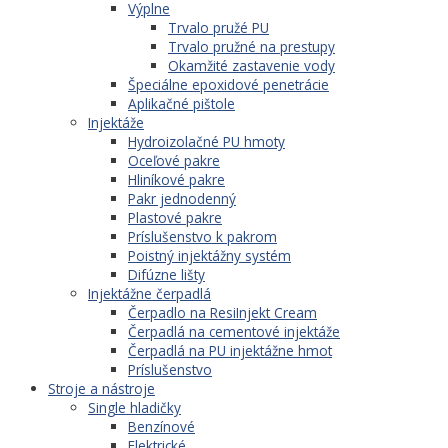
Výplne
Trvalo pružé PU
Trvalo pružné na prestupy
Okamžité zastavenie vody
Špeciálne epoxidové penetrácie
Aplikačné pištole
Injektáže
Hydroizolačné PU hmoty
Oceľové pakre
Hliníkové pakre
Pakr jednodenný
Plastové pakre
Príslušenstvo k pakrom
Poistný injektážny systém
Difúzne lišty
Injektážne čerpadlá
Čerpadlo na ResiInjekt Cream
Čerpadlá na cementové injektáže
Čerpadlá na PU injektážne hmot
Príslušenstvo
Stroje a nástroje
Single hladičky
Benzínové
Elektrické