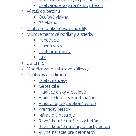
Uzatváracie laky na čerstvý betón
Výstuž do betónu
Oceľové vlákna
PP vlákna
Dilatačné a ukončovacie profily
Mikrocementové podlahy a stierky
Penetrácie
Hlavná vrstva
Uzatvárač pórov
Lak
DS CHIPS
Modifikované asfaltové zálievky
Doplnkový sortiment
Dilatačné pásy
Geotextílie
Hladiace disky – oceľové
Hladiace lopatky kombinačné
Hladica lopatky dokončovacie
Kremičitý piesok
Náradie a nástroje
Rezné kotúče na čerstvý betón
Rezné kotúče na starý a suchý betón
Ručné náradie pre betonárov