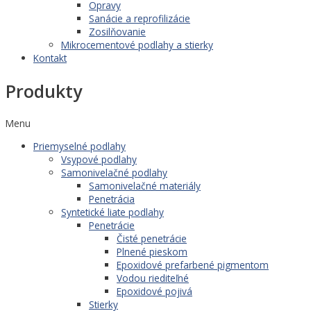
Opravy
Sanácie a reprofilizácie
Zosilňovanie
Mikrocementové podlahy a stierky
Kontakt
Produkty
Menu
Priemyselné podlahy
Vsypové podlahy
Samonivelačné podlahy
Samonivelačné materiály
Penetrácia
Syntetické liate podlahy
Penetrácie
Čisté penetrácie
Plnené pieskom
Epoxidové prefarbené pigmentom
Vodou riediteľné
Epoxidové pojivá
Stierky