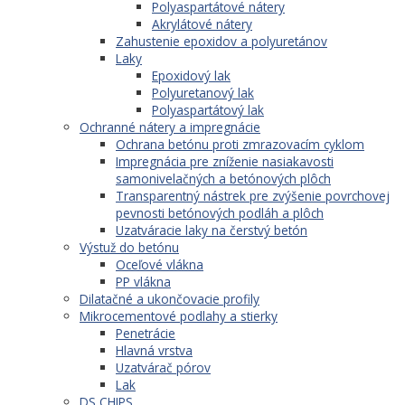
Polyaspartátové nátery
Akrylátové nátery
Zahustenie epoxidov a polyuretánov
Laky
Epoxidový lak
Polyuretanový lak
Polyaspartátový lak
Ochranné nátery a impregnácie
Ochrana betónu proti zmrazovacím cyklom
Impregnácia pre zníženie nasiakavosti
samonivelačných a betónových plôch
Transparentný nástrek pre zvýšenie povrchovej
pevnosti betónových podláh a plôch
Uzatváracie laky na čerstvý betón
Výstuž do betónu
Oceľové vlákna
PP vlákna
Dilatačné a ukončovacie profily
Mikrocementové podlahy a stierky
Penetrácie
Hlavná vrstva
Uzatvárač pórov
Lak
DS CHIPS