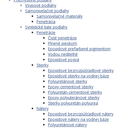
Vsypové podlahy
Samonivelačné podlahy
Samonivelačné materiály
Penetrácia
Syntetické liate podlahy
Penetrácie
Čisté penetrácie
Plnené pieskom
Epoxidové prefarbené pigmentom
Vodou riediteľné
Epoxidové pojivá
Stierky
Epoxidové bezrozpúšťadlové stierky
Epoxidové stierky na vodnej báze
Polyuretánové stierky
Epoxy-cementové stierky
Polyuretán-cementové stierky
Epoxy-polyuteránové stierky
Stierky polyuretán-polyurea
Nátery
Epoxidové bezrozpúšťadlové nátery
Epoxidové nátery na vodnej báze
Polyuretánové nátery