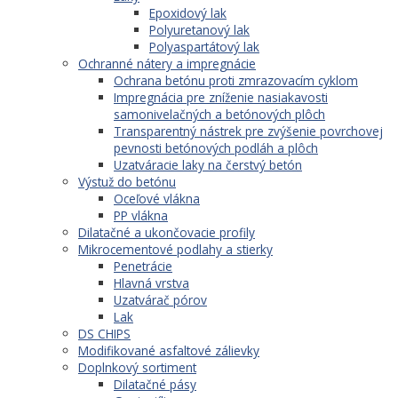
Epoxidový lak
Polyuretanový lak
Polyaspartátový lak
Ochranné nátery a impregnácie
Ochrana betónu proti zmrazovacím cyklom
Impregnácia pre zníženie nasiakavosti
samonivelačných a betónových plôch
Transparentný nástrek pre zvýšenie povrchovej
pevnosti betónových podláh a plôch
Uzatváracie laky na čerstvý betón
Výstuž do betónu
Oceľové vlákna
PP vlákna
Dilatačné a ukončovacie profily
Mikrocementové podlahy a stierky
Penetrácie
Hlavná vrstva
Uzatvárač pórov
Lak
DS CHIPS
Modifikované asfaltové zálievky
Doplnkový sortiment
Dilatačné pásy