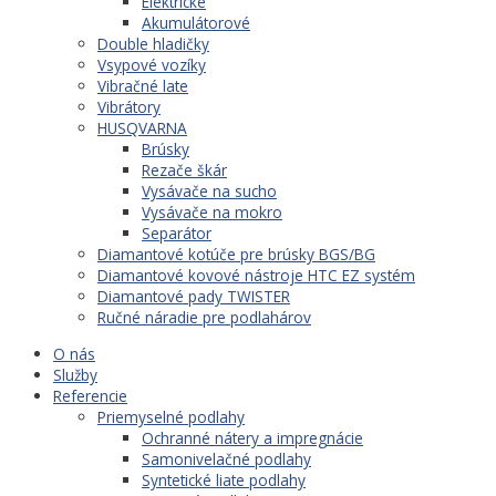
Elektrické
Akumulátorové
Double hladičky
Vsypové vozíky
Vibračné late
Vibrátory
HUSQVARNA
Brúsky
Rezače škár
Vysávače na sucho
Vysávače na mokro
Separátor
Diamantové kotúče pre brúsky BGS/BG
Diamantové kovové nástroje HTC EZ systém
Diamantové pady TWISTER
Ručné náradie pre podlahárov
O nás
Služby
Referencie
Priemyselné podlahy
Ochranné nátery a impregnácie
Samonivelačné podlahy
Syntetické liate podlahy