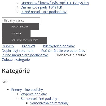
Diamantové kovové nástroje HTC EZ systém
Diamantové pady TWISTER
Ručné náradie pre podlahárov
HĽADAŤ PRODUKT
VÝSLEDKY
POZRIEŤ VŠETKY VÝSLEDKY
DOMOV
Products
Priemyselné podlahy
Doplnkový sortiment
Ručné náradie pre betonárov
Ručné náradie pre podlahárov
Bronzové hladítko
Zobraziť kategórie
Kategórie
Menu
Priemyselné podlahy
Vsypové podlahy
Samonivelačné podlahy
Samonivelačné materiály