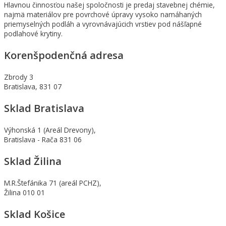
Hlavnou činnosťou našej spoločnosti je predaj stavebnej chémie,
najmä materiálov pre povrchové úpravy vysoko namáhaných
priemyselných podláh a vyrovnávajúcich vrstiev pod nášľapné
podlahové krytiny.
Korenšpodenčná adresa
Zbrody 3
Bratislava, 831 07
Sklad Bratislava
Výhonská 1 (Areál Drevony),
Bratislava - Rača 831 06
Sklad Žilina
M.R.Štefánika 71 (areál PCHZ),
Žilina 010 01
Sklad Košice