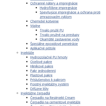
Ochranné nátery a impregnácie
Hydrofóbne impregnácie
Spevňujúce impregnácie a ochrana proti
zmrazovacím cyklom
Chemické kotvenie
Výplne
Trvalo pružé PU
Trvalo pružné na prestupy
Okamžité zastavenie vody
Špeciálne epoxidové penetrácie
Aplikačné pištole
Injektáže
Hydroizolačné PU hmoty
Oceľové pakre
Hliníkové pakre
Pakr jednodenný
Plastové pakre
Príslušenstvo k pakrom
Poistný injektážny systém
Difúzne lišty
Injektážne čerpadlá
Čerpadlo na ResiInjekt Cream
Čerpadlá na cementové injektáže