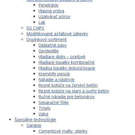
Penetrácie
Hlavná vrstva
Uzatvárač pórov
Lak
DS CHIPS
Modifikované asfaltové zálievky
Doplnkový sortiment
Dilatačné pásy
Geotextílie
Hladiace disky – oceľové
Hladiace lopatky kombinačné
Hladica lopatky dokončovacie
Kremičitý piesok
Náradie a nástroje
Rezné kotúče na čerstvý betón
Rezné kotúče na starý a suchý betón
Ručné náradie pre betonárov
Separačné fólie
Tmely
Valce
Špeciálne technológie
Sanácie
Cementové malty, stierky