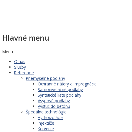
Hlavné menu
Menu
O nás
Služby
Referencie
Priemyselné podlahy
Ochranné nátery a impregnácie
Samonivelačné podlahy
Syntetické liate podlahy
Vsypové podlahy
Výstuž do betónu
Špeciálne technológie
Hydroizolácie
Injektáže
Kotvenie