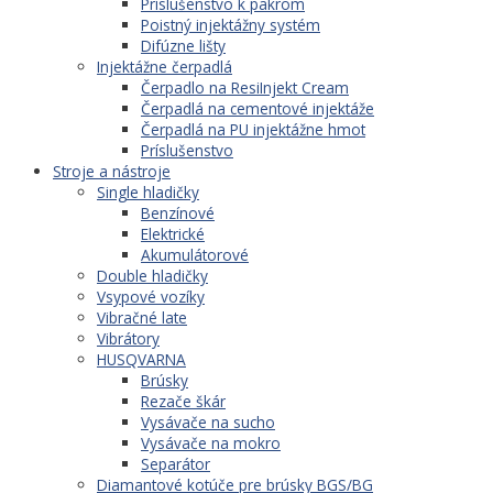
Príslušenstvo k pakrom
Poistný injektážny systém
Difúzne lišty
Injektážne čerpadlá
Čerpadlo na ResiInjekt Cream
Čerpadlá na cementové injektáže
Čerpadlá na PU injektážne hmot
Príslušenstvo
Stroje a nástroje
Single hladičky
Benzínové
Elektrické
Akumulátorové
Double hladičky
Vsypové vozíky
Vibračné late
Vibrátory
HUSQVARNA
Brúsky
Rezače škár
Vysávače na sucho
Vysávače na mokro
Separátor
Diamantové kotúče pre brúsky BGS/BG