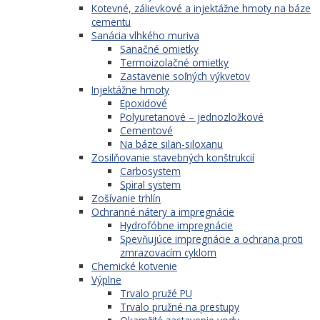
Kotevné, zálievkové a injektážne hmoty na báze
cementu
Sanácia vlhkého muriva
Sanačné omietky
Termoizolačné omietky
Zastavenie soľných výkvetov
Injektážne hmoty
Epoxidové
Polyuretanové – jednozložkové
Cementové
Na báze silan-siloxanu
Zosilňovanie stavebných konštrukcií
Carbosystem
Spiral system
Zošívanie trhlín
Ochranné nátery a impregnácie
Hydrofóbne impregnácie
Spevňujúce impregnácie a ochrana proti
zmrazovacím cyklom
Chemické kotvenie
Výplne
Trvalo pružé PU
Trvalo pružné na prestupy