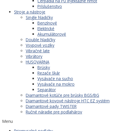
Čerpadlá na PU injektážne hmot
Príslušenstvo
Stroje a nástroje
Single hladičky
Benzínové
Elektrické
Akumulátorové
Double hladičky
Vsypové vozíky
Vibračné late
Vibrátory
HUSQVARNA
Brúsky
Rezače škár
Vysávače na sucho
Vysávače na mokro
Separátor
Diamantové kotúče pre brúsky BGS/BG
Diamantové kovové nástroje HTC EZ systém
Diamantové pady TWISTER
Ručné náradie pre podlahárov
Menu
Priemyselné podlahy