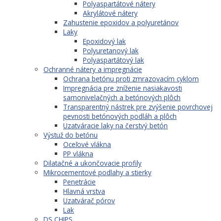
Polyaspartátové nátery
Akrylátové nátery
Zahustenie epoxidov a polyuretánov
Laky
Epoxidový lak
Polyuretanový lak
Polyaspartátový lak
Ochranné nátery a impregnácie
Ochrana betónu proti zmrazovacím cyklom
Impregnácia pre zníženie nasiakavosti
samonivelačných a betónových plôch
Transparentný nástrek pre zvýšenie povrchovej
pevnosti betónových podláh a plôch
Uzatváracie laky na čerstvý betón
Výstuž do betónu
Oceľové vlákna
PP vlákna
Dilatačné a ukončovacie profily
Mikrocementové podlahy a stierky
Penetrácie
Hlavná vrstva
Uzatvárač pórov
Lak
DS CHIPS