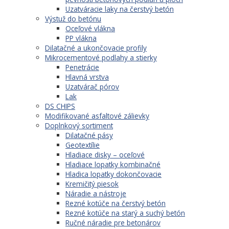
Uzatváracie laky na čerstvý betón
Výstuž do betónu
Oceľové vlákna
PP vlákna
Dilatačné a ukončovacie profily
Mikrocementové podlahy a stierky
Penetrácie
Hlavná vrstva
Uzatvárač pórov
Lak
DS CHIPS
Modifikované asfaltové zálievky
Doplnkový sortiment
Dilatačné pásy
Geotextílie
Hladiace disky – oceľové
Hladiace lopatky kombinačné
Hladica lopatky dokončovacie
Kremičitý piesok
Náradie a nástroje
Rezné kotúče na čerstvý betón
Rezné kotúče na starý a suchý betón
Ručné náradie pre betonárov