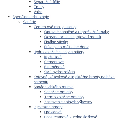
Separačné fólie
Tmely
Valce
Špeciálne technológie
Sanácie
Cementové malty, stierky
Opravné sanačné a reprofilačné malty
Ochrana ocele a spojovací mostík
Finálne stierky
Prísady do mált a betónov
Hydroizolačné stierky a nátery
Kryštalické
Cementové
Bituménové
SMP hydroizolácia
Kotevné, zálievkové a injektážne hmoty na báze
cementu
Sanácia vlhkého muriva
Sanačné omietky
Termoizolačné omietky
Zastavenie soľných výkvetov
Injektážne hmoty
Epoxidové
Polyuretanové – jednozložkové