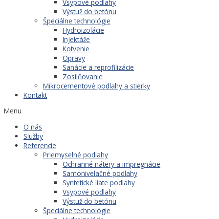
Vsypové podlahy
Výstuž do betónu
Špeciálne technológie
Hydroizolácie
Injektáže
Kotvenie
Opravy
Sanácie a reprofilizácie
Zosilňovanie
Mikrocementové podlahy a stierky
Kontakt
Menu
O nás
Služby
Referencie
Priemyselné podlahy
Ochranné nátery a impregnácie
Samonivelačné podlahy
Syntetické liate podlahy
Vsypové podlahy
Výstuž do betónu
Špeciálne technológie