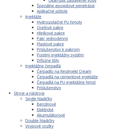
Okamžité zastavenie vody
Špeciálne epoxidové penetrácie
Aplikačné pištole
Injektáže
Hydroizolačné PU hmoty
Oceľové pakre
Hliníkové pakre
Pakr jednodenný
Plastové pakre
Príslušenstvo k pakrom
Poistný injektážny systém
Difúzne lišty
Injektážne čerpadlá
Čerpadlo na ResiInjekt Cream
Čerpadlá na cementové injektáže
Čerpadlá na PU injektážne hmot
Príslušenstvo
Stroje a nástroje
Single hladičky
Benzínové
Elektrické
Akumulátorové
Double hladičky
Vsypové vozíky