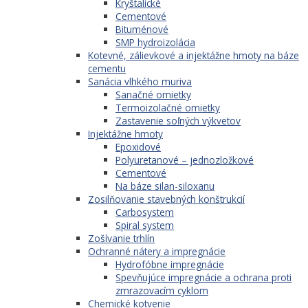
Kryštalické
Cementové
Bituménové
SMP hydroizolácia
Kotevné, zálievkové a injektážne hmoty na báze
cementu
Sanácia vlhkého muriva
Sanačné omietky
Termoizolačné omietky
Zastavenie soľných výkvetov
Injektážne hmoty
Epoxidové
Polyuretanové – jednozložkové
Cementové
Na báze silan-siloxanu
Zosilňovanie stavebných konštrukcií
Carbosystem
Spiral system
Zošívanie trhlín
Ochranné nátery a impregnácie
Hydrofóbne impregnácie
Spevňujúce impregnácie a ochrana proti
zmrazovacím cyklom
Chemické kotvenie