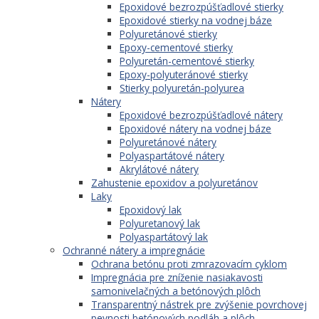
Epoxidové bezrozpúšťadlové stierky
Epoxidové stierky na vodnej báze
Polyuretánové stierky
Epoxy-cementové stierky
Polyuretán-cementové stierky
Epoxy-polyuteránové stierky
Stierky polyuretán-polyurea
Nátery
Epoxidové bezrozpúšťadlové nátery
Epoxidové nátery na vodnej báze
Polyuretánové nátery
Polyaspartátové nátery
Akrylátové nátery
Zahustenie epoxidov a polyuretánov
Laky
Epoxidový lak
Polyuretanový lak
Polyaspartátový lak
Ochranné nátery a impregnácie
Ochrana betónu proti zmrazovacím cyklom
Impregnácia pre zníženie nasiakavosti
samonivelačných a betónových plôch
Transparentný nástrek pre zvýšenie povrchovej
pevnosti betónových podláh a plôch