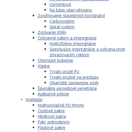
Cementové
Na báze silan-siloxanu
Zosilňovanie stavebných konštrukcií
Carbosystem
Spiral system
Zošívanie trhlín
Ochranné nátery a impregnácie
Hydrofóbne impregnácie
Spevňujúce impregnácie a ochrana proti
zmrazovacím cyklom
Chemické kotvenie
Výplne
Trvalo pružé PU
Trvalo pružné na prestupy
Okamžité zastavenie vody
Špeciálne epoxidové penetrácie
Aplikačné pištole
Injektáže
Hydroizolačné PU hmoty
Oceľové pakre
Hliníkové pakre
Pakr jednodenný
Plastové pakre