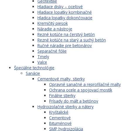
Geotextílie
Hladiace disky – oceľové
Hladiace lopatky kombinačné
Hladica lopatky dokončovacie
Kremičitý piesok
Náradie a nástroje
Rezné kotúče na čerstvý betón
Rezné kotúče na starý a suchý betón
Ručné náradie pre betonárov
Separačné fólie
Tmely
Valce
Špeciálne technológie
Sanácie
Cementové malty, stierky
Opravné sanačné a reprofilačné malty
Ochrana ocele a spojovací mostík
Finálne stierky
Prísady do mált a betónov
Hydroizolačné stierky a nátery
Kryštalické
Cementové
Bituménové
SMP hydroizolácia