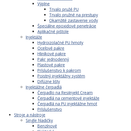
Výplne
Trvalo pružé PU
Trvalo pružné na prestupy
Okamžité zastavenie vody
Špeciálne epoxidové penetrácie
Aplikačné pištole
Injektáže
Hydroizolačné PU hmoty
Oceľové pakre
Hliníkové pakre
Pakr jednodenný
Plastové pakre
Príslušenstvo k pakrom
Poistný injektážny systém
Difúzne lišty
Injektážne čerpadlá
Čerpadlo na ResiInjekt Cream
Čerpadlá na cementové injektáže
Čerpadlá na PU injektážne hmot
Príslušenstvo
Stroje a nástroje
Single hladičky
Benzínové