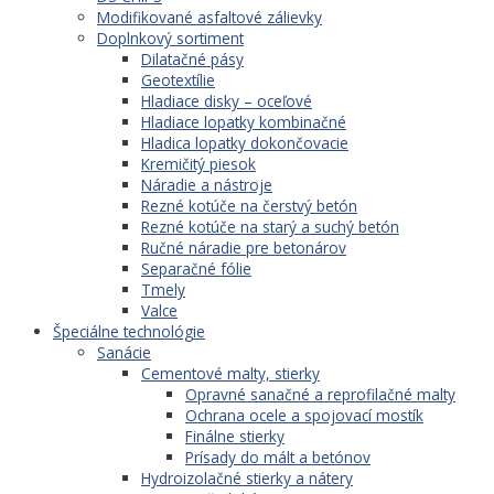
Modifikované asfaltové zálievky
Doplnkový sortiment
Dilatačné pásy
Geotextílie
Hladiace disky – oceľové
Hladiace lopatky kombinačné
Hladica lopatky dokončovacie
Kremičitý piesok
Náradie a nástroje
Rezné kotúče na čerstvý betón
Rezné kotúče na starý a suchý betón
Ručné náradie pre betonárov
Separačné fólie
Tmely
Valce
Špeciálne technológie
Sanácie
Cementové malty, stierky
Opravné sanačné a reprofilačné malty
Ochrana ocele a spojovací mostík
Finálne stierky
Prísady do mált a betónov
Hydroizolačné stierky a nátery