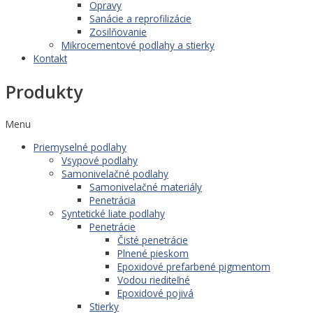
Opravy
Sanácie a reprofilizácie
Zosilňovanie
Mikrocementové podlahy a stierky
Kontakt
Produkty
Menu
Priemyselné podlahy
Vsypové podlahy
Samonivelačné podlahy
Samonivelačné materiály
Penetrácia
Syntetické liate podlahy
Penetrácie
Čisté penetrácie
Plnené pieskom
Epoxidové prefarbené pigmentom
Vodou riediteľné
Epoxidové pojivá
Stierky