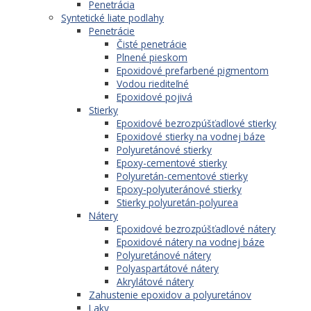
Penetrácia
Syntetické liate podlahy
Penetrácie
Čisté penetrácie
Plnené pieskom
Epoxidové prefarbené pigmentom
Vodou riediteľné
Epoxidové pojivá
Stierky
Epoxidové bezrozpúšťadlové stierky
Epoxidové stierky na vodnej báze
Polyuretánové stierky
Epoxy-cementové stierky
Polyuretán-cementové stierky
Epoxy-polyuteránové stierky
Stierky polyuretán-polyurea
Nátery
Epoxidové bezrozpúšťadlové nátery
Epoxidové nátery na vodnej báze
Polyuretánové nátery
Polyaspartátové nátery
Akrylátové nátery
Zahustenie epoxidov a polyuretánov
Laky