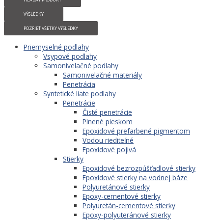
VÝSLEDKY
POZRIEŤ VŠETKY VÝSLEDKY
Priemyselné podlahy
Vsypové podlahy
Samonivelačné podlahy
Samonivelačné materiály
Penetrácia
Syntetické liate podlahy
Penetrácie
Čisté penetrácie
Plnené pieskom
Epoxidové prefarbené pigmentom
Vodou riediteľné
Epoxidové pojivá
Stierky
Epoxidové bezrozpúšťadlové stierky
Epoxidové stierky na vodnej báze
Polyuretánové stierky
Epoxy-cementové stierky
Polyuretán-cementové stierky
Epoxy-polyuteránové stierky