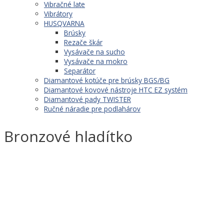
Vibračné late
Vibrátory
HUSQVARNA
Brúsky
Rezače škár
Vysávače na sucho
Vysávače na mokro
Separátor
Diamantové kotúče pre brúsky BGS/BG
Diamantové kovové nástroje HTC EZ systém
Diamantové pady TWISTER
Ručné náradie pre podlahárov
Bronzové hladítko