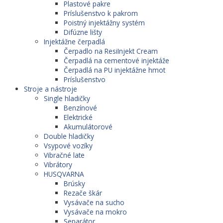
Plastové pakre
Príslušenstvo k pakrom
Poistný injektážny systém
Difúzne lišty
Injektážne čerpadlá
Čerpadlo na ResiInjekt Cream
Čerpadlá na cementové injektáže
Čerpadlá na PU injektážne hmot
Príslušenstvo
Stroje a nástroje
Single hladičky
Benzínové
Elektrické
Akumulátorové
Double hladičky
Vsypové vozíky
Vibračné late
Vibrátory
HUSQVARNA
Brúsky
Rezače škár
Vysávače na sucho
Vysávače na mokro
Separátor