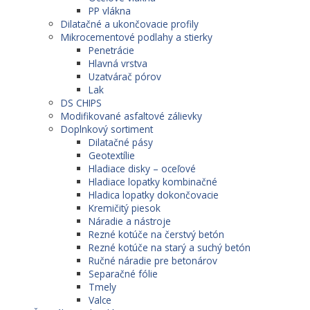
PP vlákna
Dilatačné a ukončovacie profily
Mikrocementové podlahy a stierky
Penetrácie
Hlavná vrstva
Uzatvárač pórov
Lak
DS CHIPS
Modifikované asfaltové zálievky
Doplnkový sortiment
Dilatačné pásy
Geotextílie
Hladiace disky – oceľové
Hladiace lopatky kombinačné
Hladica lopatky dokončovacie
Kremičitý piesok
Náradie a nástroje
Rezné kotúče na čerstvý betón
Rezné kotúče na starý a suchý betón
Ručné náradie pre betonárov
Separačné fólie
Tmely
Valce