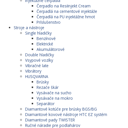
Injektážne čerpadlá
Čerpadlo na ResiInjekt Cream
Čerpadlá na cementové injektáže
Čerpadlá na PU injektážne hmot
Príslušenstvo
Stroje a nástroje
Single hladičky
Benzínové
Elektrické
Akumulátorové
Double hladičky
Vsypové vozíky
Vibračné late
Vibrátory
HUSQVARNA
Brúsky
Rezače škár
Vysávače na sucho
Vysávače na mokro
Separátor
Diamantové kotúče pre brúsky BGS/BG
Diamantové kovové nástroje HTC EZ systém
Diamantové pady TWISTER
Ručné náradie pre podlahárov