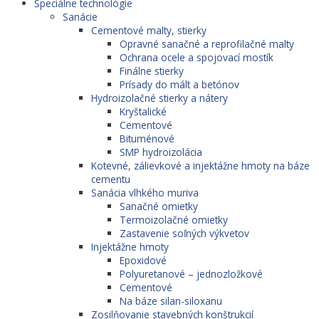
Špeciálne technológie
Sanácie
Cementové malty, stierky
Opravné sanačné a reprofilačné malty
Ochrana ocele a spojovací mostík
Finálne stierky
Prísady do mált a betónov
Hydroizolačné stierky a nátery
Kryštalické
Cementové
Bituménové
SMP hydroizolácia
Kotevné, zálievkové a injektážne hmoty na báze
cementu
Sanácia vlhkého muriva
Sanačné omietky
Termoizolačné omietky
Zastavenie soľných výkvetov
Injektážne hmoty
Epoxidové
Polyuretanové – jednozložkové
Cementové
Na báze silan-siloxanu
Zosilňovanie stavebných konštrukcií