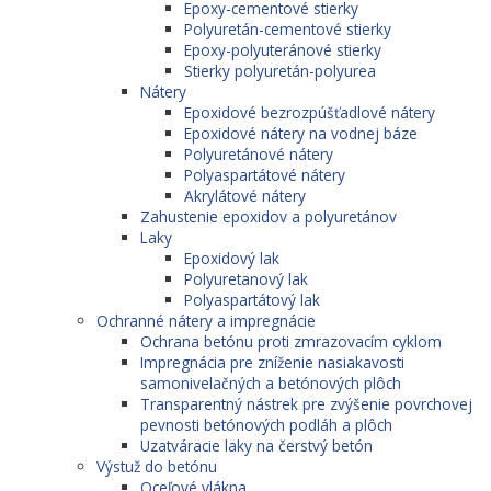
Epoxy-cementové stierky
Polyuretán-cementové stierky
Epoxy-polyuteránové stierky
Stierky polyuretán-polyurea
Nátery
Epoxidové bezrozpúšťadlové nátery
Epoxidové nátery na vodnej báze
Polyuretánové nátery
Polyaspartátové nátery
Akrylátové nátery
Zahustenie epoxidov a polyuretánov
Laky
Epoxidový lak
Polyuretanový lak
Polyaspartátový lak
Ochranné nátery a impregnácie
Ochrana betónu proti zmrazovacím cyklom
Impregnácia pre zníženie nasiakavosti
samonivelačných a betónových plôch
Transparentný nástrek pre zvýšenie povrchovej
pevnosti betónových podláh a plôch
Uzatváracie laky na čerstvý betón
Výstuž do betónu
Oceľové vlákna