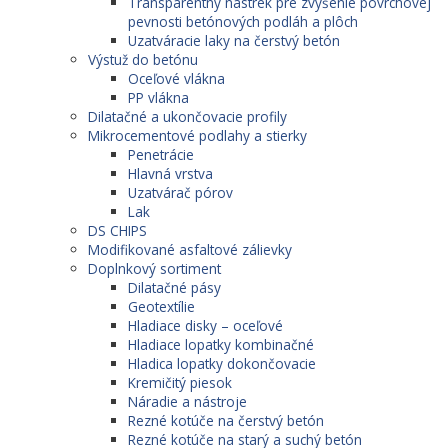
Transparentný nástrek pre zvýšenie povrchovej
pevnosti betónových podláh a plôch
Uzatváracie laky na čerstvý betón
Výstuž do betónu
Oceľové vlákna
PP vlákna
Dilatačné a ukončovacie profily
Mikrocementové podlahy a stierky
Penetrácie
Hlavná vrstva
Uzatvárač pórov
Lak
DS CHIPS
Modifikované asfaltové zálievky
Doplnkový sortiment
Dilatačné pásy
Geotextílie
Hladiace disky – oceľové
Hladiace lopatky kombinačné
Hladica lopatky dokončovacie
Kremičitý piesok
Náradie a nástroje
Rezné kotúče na čerstvý betón
Rezné kotúče na starý a suchý betón