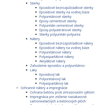
Stierky
Epoxidové bezrozpúšťadlové stierky
Epoxidové stierky na vodnej báze
Polyuretánové stierky
Epoxy-cementové stierky
Polyuretán-cementové stierky
Epoxy-polyuteránové stierky
Stierky polyuretán-polyurea
Nátery
Epoxidové bezrozpúšťadlové nátery
Epoxidové nátery na vodnej báze
Polyuretánové nátery
Polyaspartátové nátery
Akrylátové nátery
Zahustenie epoxidov a polyuretánov
Laky
Epoxidový lak
Polyuretanový lak
Polyaspartátový lak
Ochranné nátery a impregnácie
Ochrana betónu proti zmrazovacím cyklom
Impregnácia pre zníženie nasiakavosti
samonivelačných a betónových plôch