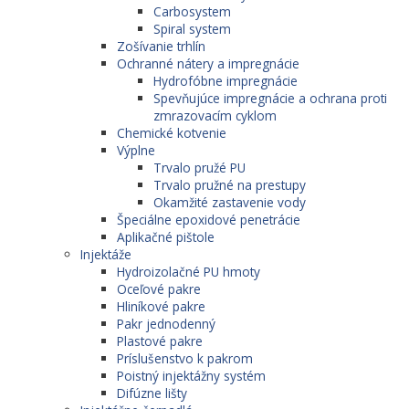
Carbosystem
Spiral system
Zošívanie trhlín
Ochranné nátery a impregnácie
Hydrofóbne impregnácie
Spevňujúce impregnácie a ochrana proti
zmrazovacím cyklom
Chemické kotvenie
Výplne
Trvalo pružé PU
Trvalo pružné na prestupy
Okamžité zastavenie vody
Špeciálne epoxidové penetrácie
Aplikačné pištole
Injektáže
Hydroizolačné PU hmoty
Oceľové pakre
Hliníkové pakre
Pakr jednodenný
Plastové pakre
Príslušenstvo k pakrom
Poistný injektážny systém
Difúzne lišty