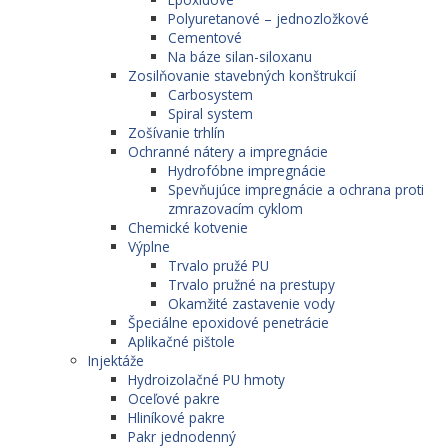
Polyuretanové – jednozložkové
Cementové
Na báze silan-siloxanu
Zosilňovanie stavebných konštrukcií
Carbosystem
Spiral system
Zošívanie trhlín
Ochranné nátery a impregnácie
Hydrofóbne impregnácie
Spevňujúce impregnácie a ochrana proti
zmrazovacím cyklom
Chemické kotvenie
Výplne
Trvalo pružé PU
Trvalo pružné na prestupy
Okamžité zastavenie vody
Špeciálne epoxidové penetrácie
Aplikačné pištole
Injektáže
Hydroizolačné PU hmoty
Oceľové pakre
Hliníkové pakre
Pakr jednodenný