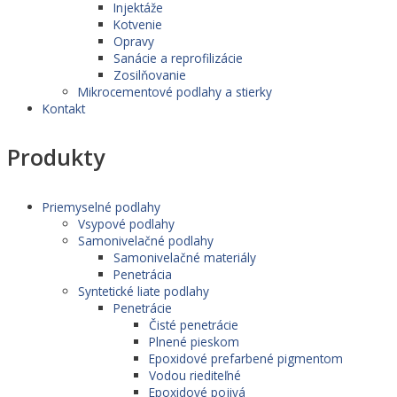
Injektáže
Kotvenie
Opravy
Sanácie a reprofilizácie
Zosilňovanie
Mikrocementové podlahy a stierky
Kontakt
Produkty
Priemyselné podlahy
Vsypové podlahy
Samonivelačné podlahy
Samonivelačné materiály
Penetrácia
Syntetické liate podlahy
Penetrácie
Čisté penetrácie
Plnené pieskom
Epoxidové prefarbené pigmentom
Vodou riediteľné
Epoxidové pojivá