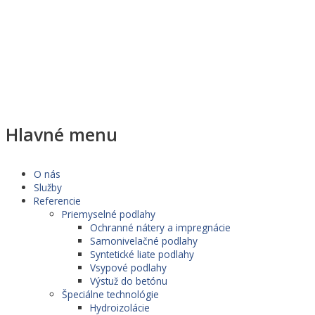
Hlavné menu
O nás
Služby
Referencie
Priemyselné podlahy
Ochranné nátery a impregnácie
Samonivelačné podlahy
Syntetické liate podlahy
Vsypové podlahy
Výstuž do betónu
Špeciálne technológie
Hydroizolácie