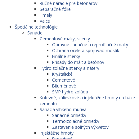
Ručné náradie pre betonárov
Separačné fólie
Tmely
Valce
Špeciálne technológie
Sanácie
Cementové malty, stierky
Opravné sanačné a reprofilačné malty
Ochrana ocele a spojovací mostík
Finálne stierky
Prísady do mált a betónov
Hydroizolačné stierky a nátery
Kryštalické
Cementové
Bituménové
SMP hydroizolácia
Kotevné, zálievkové a injektážne hmoty na báze
cementu
Sanácia vlhkého muriva
Sanačné omietky
Termoizolačné omietky
Zastavenie soľných výkvetov
Injektážne hmoty
Epoxidové