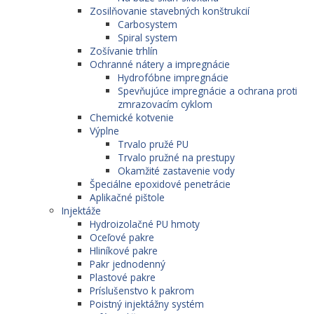
Zosilňovanie stavebných konštrukcií
Carbosystem
Spiral system
Zošívanie trhlín
Ochranné nátery a impregnácie
Hydrofóbne impregnácie
Spevňujúce impregnácie a ochrana proti
zmrazovacím cyklom
Chemické kotvenie
Výplne
Trvalo pružé PU
Trvalo pružné na prestupy
Okamžité zastavenie vody
Špeciálne epoxidové penetrácie
Aplikačné pištole
Injektáže
Hydroizolačné PU hmoty
Oceľové pakre
Hliníkové pakre
Pakr jednodenný
Plastové pakre
Príslušenstvo k pakrom
Poistný injektážny systém