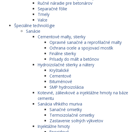
Ručné náradie pre betonárov
Separačné fólie
Tmely
Valce
Špeciálne technológie
Sanácie
Cementové malty, stierky
Opravné sanačné a reprofilačné malty
Ochrana ocele a spojovací mostík
Finálne stierky
Prísady do mált a betónov
Hydroizolačné stierky a nátery
Kryštalické
Cementové
Bituménové
SMP hydroizolácia
Kotevné, zálievkové a injektážne hmoty na báze
cementu
Sanácia vlhkého muriva
Sanačné omietky
Termoizolačné omietky
Zastavenie soľných výkvetov
Injektážne hmoty
Epoxidové