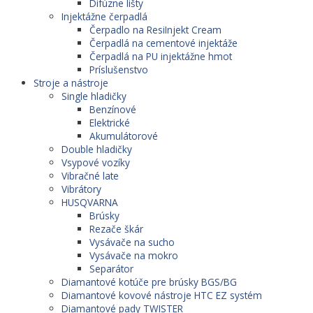
Difúzne lišty
Injektážne čerpadlá
Čerpadlo na ResiInjekt Cream
Čerpadlá na cementové injektáže
Čerpadlá na PU injektážne hmot
Príslušenstvo
Stroje a nástroje
Single hladičky
Benzínové
Elektrické
Akumulátorové
Double hladičky
Vsypové vozíky
Vibračné late
Vibrátory
HUSQVARNA
Brúsky
Rezače škár
Vysávače na sucho
Vysávače na mokro
Separátor
Diamantové kotúče pre brúsky BGS/BG
Diamantové kovové nástroje HTC EZ systém
Diamantové pady TWISTER