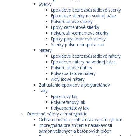
Stierky
Epoxidové bezrozpúšťadlové stierky
Epoxidové stierky na vodnej báze
Polyuretánové stierky
Epoxy-cementové stierky
Polyuretán-cementové stierky
Epoxy-polyuteránové stierky
Stierky polyuretán-polyurea
Nátery
Epoxidové bezrozpúšťadlové nátery
Epoxidové nátery na vodnej báze
Polyuretánové nátery
Polyaspartátové nátery
Akrylátové nátery
Zahustenie epoxidov a polyuretánov
Laky
Epoxidový lak
Polyuretanový lak
Polyaspartátový lak
Ochranné nátery a impregnácie
Ochrana betónu proti zmrazovacím cyklom
Impregnácia pre zníženie nasiakavosti
samonivelačných a betónových plôch