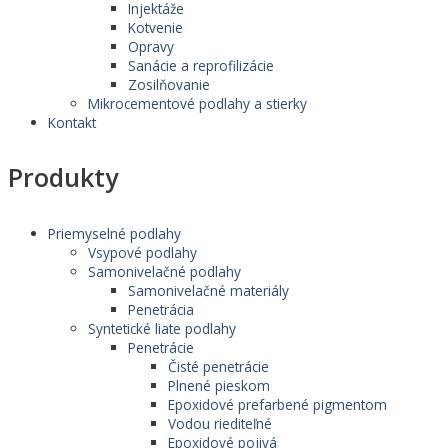
Injektáže
Kotvenie
Opravy
Sanácie a reprofilizácie
Zosilňovanie
Mikrocementové podlahy a stierky
Kontakt
Produkty
Priemyselné podlahy
Vsypové podlahy
Samonivelačné podlahy
Samonivelačné materiály
Penetrácia
Syntetické liate podlahy
Penetrácie
Čisté penetrácie
Plnené pieskom
Epoxidové prefarbené pigmentom
Vodou riediteľné
Epoxidové pojivá