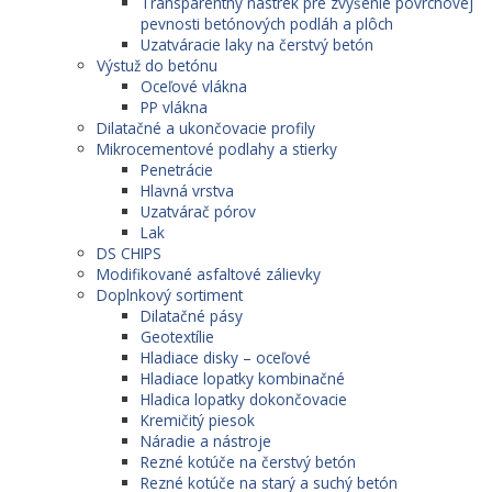
Transparentný nástrek pre zvýšenie povrchovej
pevnosti betónových podláh a plôch
Uzatváracie laky na čerstvý betón
Výstuž do betónu
Oceľové vlákna
PP vlákna
Dilatačné a ukončovacie profily
Mikrocementové podlahy a stierky
Penetrácie
Hlavná vrstva
Uzatvárač pórov
Lak
DS CHIPS
Modifikované asfaltové zálievky
Doplnkový sortiment
Dilatačné pásy
Geotextílie
Hladiace disky – oceľové
Hladiace lopatky kombinačné
Hladica lopatky dokončovacie
Kremičitý piesok
Náradie a nástroje
Rezné kotúče na čerstvý betón
Rezné kotúče na starý a suchý betón