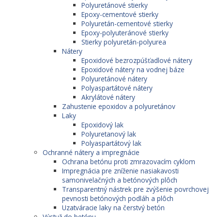
Polyuretánové stierky
Epoxy-cementové stierky
Polyuretán-cementové stierky
Epoxy-polyuteránové stierky
Stierky polyuretán-polyurea
Nátery
Epoxidové bezrozpúšťadlové nátery
Epoxidové nátery na vodnej báze
Polyuretánové nátery
Polyaspartátové nátery
Akrylátové nátery
Zahustenie epoxidov a polyuretánov
Laky
Epoxidový lak
Polyuretanový lak
Polyaspartátový lak
Ochranné nátery a impregnácie
Ochrana betónu proti zmrazovacím cyklom
Impregnácia pre zníženie nasiakavosti
samonivelačných a betónových plôch
Transparentný nástrek pre zvýšenie povrchovej
pevnosti betónových podláh a plôch
Uzatváracie laky na čerstvý betón
Výstuž do betónu