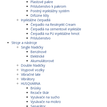
Plastové pakre
Príslušenstvo k pakrom
Poistný injektážny systém
Difúzne lišty
Injektážne čerpadlá
Čerpadlo na ResiInjekt Cream
Čerpadlá na cementové injektáže
Čerpadlá na PU injektážne hmot
Príslušenstvo
Stroje a nástroje
Single hladičky
Benzínové
Elektrické
Akumulátorové
Double hladičky
Vsypové vozíky
Vibračné late
Vibrátory
HUSQVARNA
Brúsky
Rezače škár
Vysávače na sucho
Vysávače na mokro
Separátor