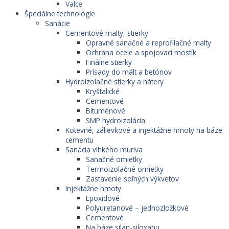
Valce
Špeciálne technológie
Sanácie
Cementové malty, stierky
Opravné sanačné a reprofilačné malty
Ochrana ocele a spojovací mostík
Finálne stierky
Prísady do mált a betónov
Hydroizolačné stierky a nátery
Kryštalické
Cementové
Bituménové
SMP hydroizolácia
Kotevné, zálievkové a injektážne hmoty na báze
cementu
Sanácia vlhkého muriva
Sanačné omietky
Termoizolačné omietky
Zastavenie soľných výkvetov
Injektážne hmoty
Epoxidové
Polyuretanové – jednozložkové
Cementové
Na báze silan-siloxanu