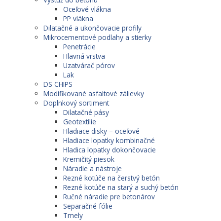
Oceľové vlákna
PP vlákna
Dilatačné a ukončovacie profily
Mikrocementové podlahy a stierky
Penetrácie
Hlavná vrstva
Uzatvárač pórov
Lak
DS CHIPS
Modifikované asfaltové zálievky
Doplnkový sortiment
Dilatačné pásy
Geotextílie
Hladiace disky – oceľové
Hladiace lopatky kombinačné
Hladica lopatky dokončovacie
Kremičitý piesok
Náradie a nástroje
Rezné kotúče na čerstvý betón
Rezné kotúče na starý a suchý betón
Ručné náradie pre betonárov
Separačné fólie
Tmely