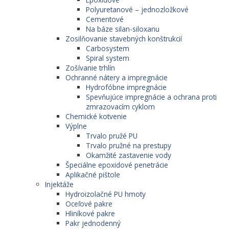
Polyuretanové – jednozložkové
Cementové
Na báze silan-siloxanu
Zosilňovanie stavebných konštrukcií
Carbosystem
Spiral system
Zošívanie trhlín
Ochranné nátery a impregnácie
Hydrofóbne impregnácie
Spevňujúce impregnácie a ochrana proti
zmrazovacím cyklom
Chemické kotvenie
Výplne
Trvalo pružé PU
Trvalo pružné na prestupy
Okamžité zastavenie vody
Špeciálne epoxidové penetrácie
Aplikačné pištole
Injektáže
Hydroizolačné PU hmoty
Oceľové pakre
Hliníkové pakre
Pakr jednodenný