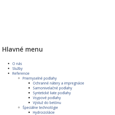
Hlavné menu
O nás
Služby
Referencie
Priemyselné podlahy
Ochranné nátery a impregnácie
Samonivelačné podlahy
Syntetické liate podlahy
Vsypové podlahy
Výstuž do betónu
Špeciálne technológie
Hydroizolácie