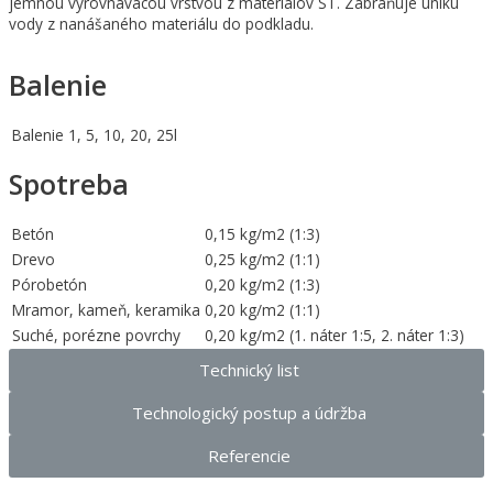
jemnou vyrovnávacou vrstvou z materiálov ST. Zabraňuje úniku
vody z nanášaného materiálu do podkladu.
Balenie
Balenie
1, 5, 10, 20, 25l
Spotreba
Betón
0,15 kg/m2 (1:3)
Drevo
0,25 kg/m2 (1:1)
Pórobetón
0,20 kg/m2 (1:3)
Mramor, kameň, keramika
0,20 kg/m2 (1:1)
Suché, porézne povrchy
0,20 kg/m2 (1. náter 1:5, 2. náter 1:3)
Technický list
Technologický postup a údržba
Referencie