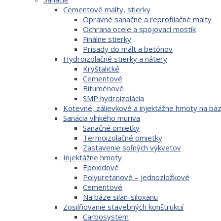
Cementové malty, stierky
Opravné sanačné a reprofilačné malty
Ochrana ocele a spojovací mostík
Finálne stierky
Prísady do mált a betónov
Hydroizolačné stierky a nátery
Kryštalické
Cementové
Bituménové
SMP hydroizolácia
Kotevné, zálievkové a injektážne hmoty na b
Sanácia vlhkého muriva
Sanačné omietky
Termoizolačné omietky
Zastavenie soľných výkvetov
Injektážne hmoty
Epoxidové
Polyuretanové – jednozložkové
Cementové
Na báze silan-siloxanu
Zosilňovanie stavebných konštrukcií
Carbosystem