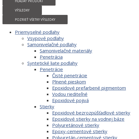
HĽADAŤ PRODUKT
VÝSLEDKY
POZRIEŤ VŠETKY VÝSLEDKY
Priemyselné podlahy
Vsypové podlahy
Samonivelačné podlahy
Samonivelačné materiály
Penetrácia
Syntetické liate podlahy
Penetrácie
Čisté penetrácie
Plnené pieskom
Epoxidové prefarbené pigmentom
Vodou riediteľné
Epoxidové pojivá
Stierky
Epoxidové bezrozpúšťadlové stierky
Epoxidové stierky na vodnej báze
Polyuretánové stierky
Epoxy-cementové stierky
Polyuretán-cementové stierky