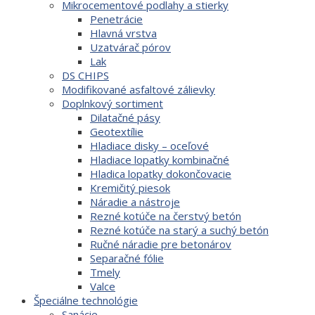
Mikrocementové podlahy a stierky
Penetrácie
Hlavná vrstva
Uzatvárač pórov
Lak
DS CHIPS
Modifikované asfaltové zálievky
Doplnkový sortiment
Dilatačné pásy
Geotextílie
Hladiace disky – oceľové
Hladiace lopatky kombinačné
Hladica lopatky dokončovacie
Kremičitý piesok
Náradie a nástroje
Rezné kotúče na čerstvý betón
Rezné kotúče na starý a suchý betón
Ručné náradie pre betonárov
Separačné fólie
Tmely
Valce
Špeciálne technológie
Sanácie