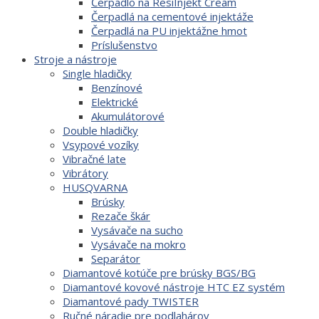
Čerpadlo na ResiInjekt Cream
Čerpadlá na cementové injektáže
Čerpadlá na PU injektážne hmot
Príslušenstvo
Stroje a nástroje
Single hladičky
Benzínové
Elektrické
Akumulátorové
Double hladičky
Vsypové vozíky
Vibračné late
Vibrátory
HUSQVARNA
Brúsky
Rezače škár
Vysávače na sucho
Vysávače na mokro
Separátor
Diamantové kotúče pre brúsky BGS/BG
Diamantové kovové nástroje HTC EZ systém
Diamantové pady TWISTER
Ručné náradie pre podlahárov