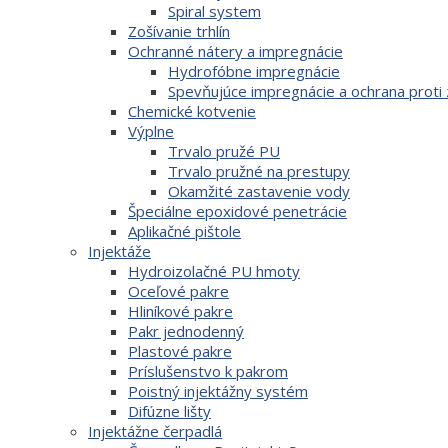
Spiral system
Zošívanie trhlín
Ochranné nátery a impregnácie
Hydrofóbne impregnácie
Spevňujúce impregnácie a ochrana proti
Chemické kotvenie
Výplne
Trvalo pružé PU
Trvalo pružné na prestupy
Okamžité zastavenie vody
Špeciálne epoxidové penetrácie
Aplikačné pištole
Injektáže
Hydroizolačné PU hmoty
Oceľové pakre
Hliníkové pakre
Pakr jednodenný
Plastové pakre
Príslušenstvo k pakrom
Poistný injektážny systém
Difúzne lišty
Injektážne čerpadlá