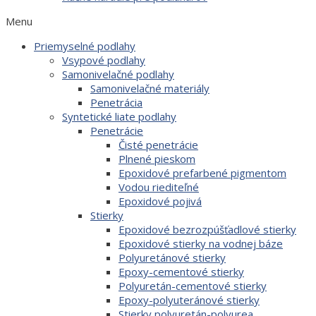
Menu
Priemyselné podlahy
Vsypové podlahy
Samonivelačné podlahy
Samonivelačné materiály
Penetrácia
Syntetické liate podlahy
Penetrácie
Čisté penetrácie
Plnené pieskom
Epoxidové prefarbené pigmentom
Vodou riediteľné
Epoxidové pojivá
Stierky
Epoxidové bezrozpúšťadlové stierky
Epoxidové stierky na vodnej báze
Polyuretánové stierky
Epoxy-cementové stierky
Polyuretán-cementové stierky
Epoxy-polyuteránové stierky
Stierky polyuretán-polyurea