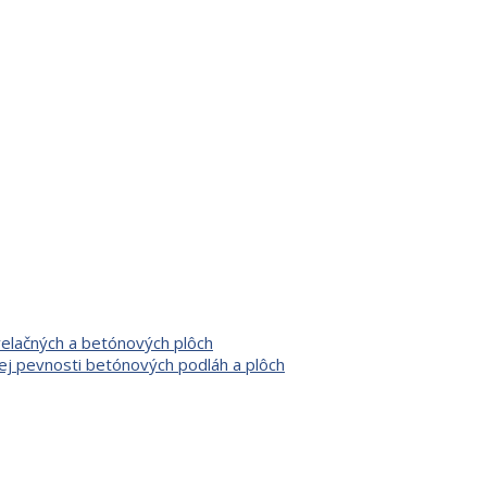
velačných a betónových plôch
ej pevnosti betónových podláh a plôch