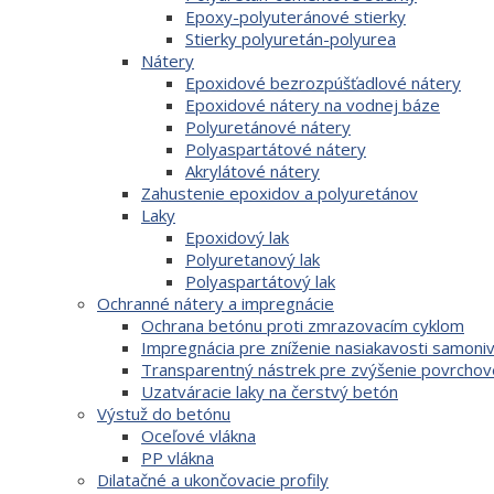
Epoxy-polyuteránové stierky
Stierky polyuretán-polyurea
Nátery
Epoxidové bezrozpúšťadlové nátery
Epoxidové nátery na vodnej báze
Polyuretánové nátery
Polyaspartátové nátery
Akrylátové nátery
Zahustenie epoxidov a polyuretánov
Laky
Epoxidový lak
Polyuretanový lak
Polyaspartátový lak
Ochranné nátery a impregnácie
Ochrana betónu proti zmrazovacím cyklom
Impregnácia pre zníženie nasiakavosti samoni
Transparentný nástrek pre zvýšenie povrchov
Uzatváracie laky na čerstvý betón
Výstuž do betónu
Oceľové vlákna
PP vlákna
Dilatačné a ukončovacie profily