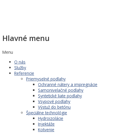
Hlavné menu
Menu
O nás
Služby
Referencie
Priemyselné podlahy
Ochranné nátery a impregnácie
Samonivelačné podlahy
Syntetické liate podlahy
Vsypové podlahy
Výstuž do betónu
Špeciálne technológie
Hydroizolácie
Injektáže
Kotvenie