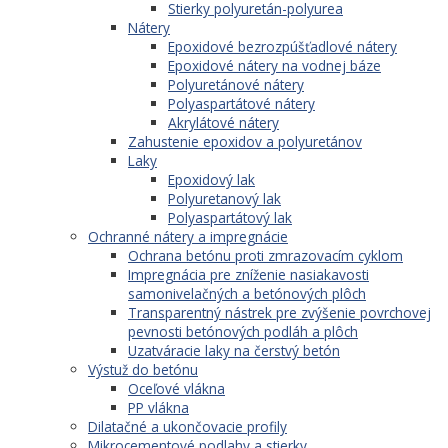
Stierky polyuretán-polyurea
Nátery
Epoxidové bezrozpúšťadlové nátery
Epoxidové nátery na vodnej báze
Polyuretánové nátery
Polyaspartátové nátery
Akrylátové nátery
Zahustenie epoxidov a polyuretánov
Laky
Epoxidový lak
Polyuretanový lak
Polyaspartátový lak
Ochranné nátery a impregnácie
Ochrana betónu proti zmrazovacím cyklom
Impregnácia pre zníženie nasiakavosti
samonivelačných a betónových plôch
Transparentný nástrek pre zvýšenie povrchovej
pevnosti betónových podláh a plôch
Uzatváracie laky na čerstvý betón
Výstuž do betónu
Oceľové vlákna
PP vlákna
Dilatačné a ukončovacie profily
Mikrocementové podlahy a stierky