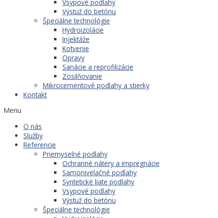
Vsypové podlahy
Výstuž do betónu
Špeciálne technológie
Hydroizolácie
Injektáže
Kotvenie
Opravy
Sanácie a reprofilizácie
Zosilňovanie
Mikrocementové podlahy a stierky
Kontakt
Menu
O nás
Služby
Referencie
Priemyselné podlahy
Ochranné nátery a impregnácie
Samonivelačné podlahy
Syntetické liate podlahy
Vsypové podlahy
Výstuž do betónu
Špeciálne technológie