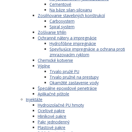
Cementové
Na báze silan-siloxanu
Zosilňovanie stavebných konštrukcií
Carbosystem
Spiral system
Zošívanie trhlín
Ochranné nátery a impregnácie
Hydrofóbne impregnácie
Spevňujúce impregnácie a ochrana proti
zmrazovacím cyklom
Chemické kotvenie
Výplne
Trvalo pružé PU
Trvalo pružné na prestupy
Okamžité zastavenie vody
Špeciálne epoxidové penetrácie
Aplikačné pištole
Injektáže
Hydroizolačné PU hmoty
Oceľové pakre
Hliníkové pakre
Pakr jednodenný
Plastové pakre