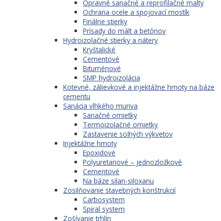
Opravné sanačné a reprofilačné malty
Ochrana ocele a spojovací mostík
Finálne stierky
Prísady do mált a betónov
Hydroizolačné stierky a nátery
Kryštalické
Cementové
Bituménové
SMP hydroizolácia
Kotevné, zálievkové a injektážne hmoty na báze
cementu
Sanácia vlhkého muriva
Sanačné omietky
Termoizolačné omietky
Zastavenie soľných výkvetov
Injektážne hmoty
Epoxidové
Polyuretanové – jednozložkové
Cementové
Na báze silan-siloxanu
Zosilňovanie stavebných konštrukcií
Carbosystem
Spiral system
Zošívanie trhlín