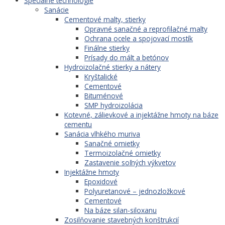
Špeciálne technológie
Sanácie
Cementové malty, stierky
Opravné sanačné a reprofilačné malty
Ochrana ocele a spojovací mostík
Finálne stierky
Prísady do mált a betónov
Hydroizolačné stierky a nátery
Kryštalické
Cementové
Bituménové
SMP hydroizolácia
Kotevné, zálievkové a injektážne hmoty na báze
cementu
Sanácia vlhkého muriva
Sanačné omietky
Termoizolačné omietky
Zastavenie soľných výkvetov
Injektážne hmoty
Epoxidové
Polyuretanové – jednozložkové
Cementové
Na báze silan-siloxanu
Zosilňovanie stavebných konštrukcií