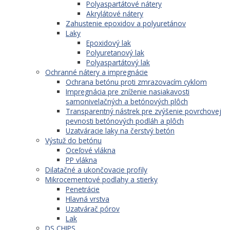
Polyaspartátové nátery
Akrylátové nátery
Zahustenie epoxidov a polyuretánov
Laky
Epoxidový lak
Polyuretanový lak
Polyaspartátový lak
Ochranné nátery a impregnácie
Ochrana betónu proti zmrazovacím cyklom
Impregnácia pre zníženie nasiakavosti
samonivelačných a betónových plôch
Transparentný nástrek pre zvýšenie povrchovej
pevnosti betónových podláh a plôch
Uzatváracie laky na čerstvý betón
Výstuž do betónu
Oceľové vlákna
PP vlákna
Dilatačné a ukončovacie profily
Mikrocementové podlahy a stierky
Penetrácie
Hlavná vrstva
Uzatvárač pórov
Lak
DS CHIPS