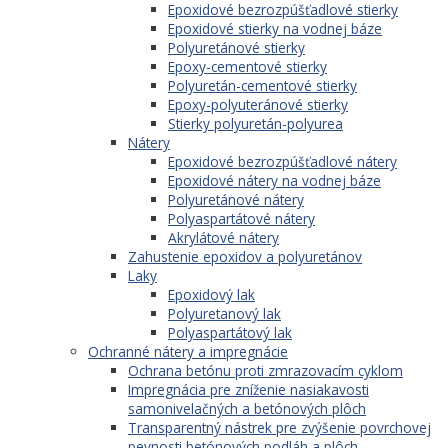
Epoxidové bezrozpúšťadlové stierky
Epoxidové stierky na vodnej báze
Polyuretánové stierky
Epoxy-cementové stierky
Polyuretán-cementové stierky
Epoxy-polyuteránové stierky
Stierky polyuretán-polyurea
Nátery
Epoxidové bezrozpúšťadlové nátery
Epoxidové nátery na vodnej báze
Polyuretánové nátery
Polyaspartátové nátery
Akrylátové nátery
Zahustenie epoxidov a polyuretánov
Laky
Epoxidový lak
Polyuretanový lak
Polyaspartátový lak
Ochranné nátery a impregnácie
Ochrana betónu proti zmrazovacím cyklom
Impregnácia pre zníženie nasiakavosti
samonivelačných a betónových plôch
Transparentný nástrek pre zvýšenie povrchovej
pevnosti betónových podláh a plôch