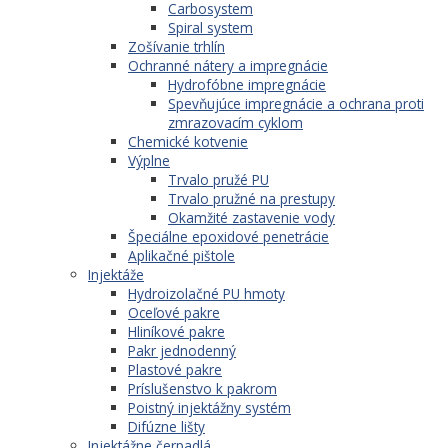
Carbosystem
Spiral system
Zošívanie trhlín
Ochranné nátery a impregnácie
Hydrofóbne impregnácie
Spevňujúce impregnácie a ochrana proti
zmrazovacím cyklom
Chemické kotvenie
Výplne
Trvalo pružé PU
Trvalo pružné na prestupy
Okamžité zastavenie vody
Špeciálne epoxidové penetrácie
Aplikačné pištole
Injektáže
Hydroizolačné PU hmoty
Oceľové pakre
Hliníkové pakre
Pakr jednodenný
Plastové pakre
Príslušenstvo k pakrom
Poistný injektážny systém
Difúzne lišty
Injektážne čerpadlá