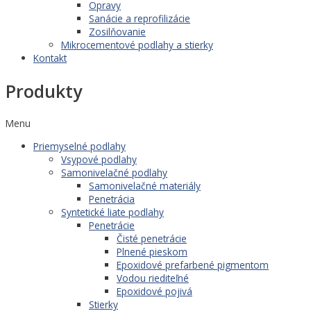
Opravy
Sanácie a reprofilizácie
Zosilňovanie
Mikrocementové podlahy a stierky
Kontakt
Produkty
Menu
Priemyselné podlahy
Vsypové podlahy
Samonivelačné podlahy
Samonivelačné materiály
Penetrácia
Syntetické liate podlahy
Penetrácie
Čisté penetrácie
Plnené pieskom
Epoxidové prefarbené pigmentom
Vodou riediteľné
Epoxidové pojivá
Stierky