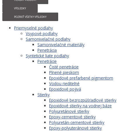
VÝSLEDKY
POZRIEŤ VŠETKY VÝSLEDKY
Priemyselné podlahy
Vsypové podlahy
Samonivelačné podlahy
Samonivelačné materiály
Penetrácia
Syntetické liate podlahy
Penetrácie
Čisté penetrácie
Plnené pieskom
Epoxidové prefarbené pigmentom
Vodou riediteľné
Epoxidové pojivá
Stierky
Epoxidové bezrozpúšťadlové stierky
Epoxidové stierky na vodnej báze
Polyuretánové stierky
Epoxy-cementové stierky
Polyuretán-cementové stierky
Epoxy-polyuteránové stierky