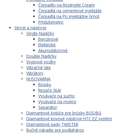
Čerpadlo na ResiInjekt Cream
Čerpadlá na cementové injektáže
Čerpadlá na PU injektážne hmot
Príslušenstvo
Stroje a nástroje
Single hladičky
Benzínové
Elektrické
Akumulátorové
Double hladičky
Vsypové vozíky
Vibračné late
Vibrátory
HUSQVARNA
Brúsky
Rezače škár
Vysávače na sucho
Vysávače na mokro
Separátor
Diamantové kotúče pre brúsky BGS/BG
Diamantové kovové nástroje HTC EZ systém
Diamantové pady TWISTER
Ručné náradie pre podlahárov