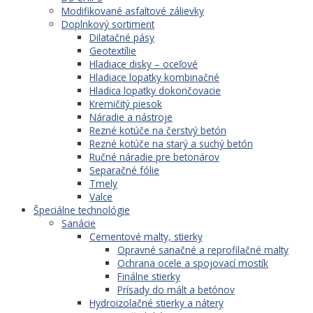
Modifikované asfaltové zálievky
Doplnkový sortiment
Dilatačné pásy
Geotextílie
Hladiace disky – oceľové
Hladiace lopatky kombinačné
Hladica lopatky dokončovacie
Kremičitý piesok
Náradie a nástroje
Rezné kotúče na čerstvý betón
Rezné kotúče na starý a suchý betón
Ručné náradie pre betonárov
Separačné fólie
Tmely
Valce
Špeciálne technológie
Sanácie
Cementové malty, stierky
Opravné sanačné a reprofilačné malty
Ochrana ocele a spojovací mostík
Finálne stierky
Prísady do mált a betónov
Hydroizolačné stierky a nátery