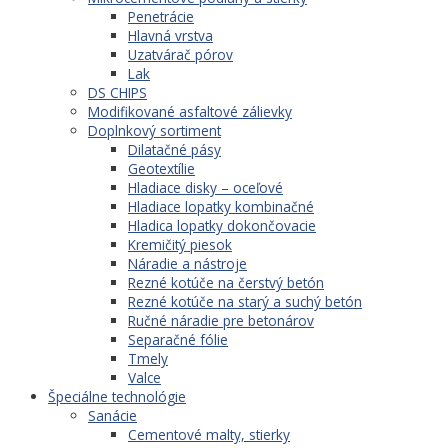
Penetrácie
Hlavná vrstva
Uzatvárač pórov
Lak
DS CHIPS
Modifikované asfaltové zálievky
Doplnkový sortiment
Dilatačné pásy
Geotextílie
Hladiace disky – oceľové
Hladiace lopatky kombinačné
Hladica lopatky dokončovacie
Kremičitý piesok
Náradie a nástroje
Rezné kotúče na čerstvý betón
Rezné kotúče na starý a suchý betón
Ručné náradie pre betonárov
Separačné fólie
Tmely
Valce
Špeciálne technológie
Sanácie
Cementové malty, stierky