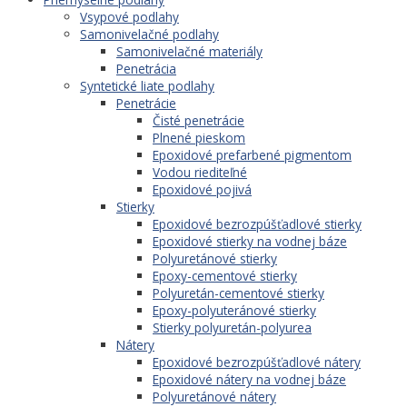
Vsypové podlahy
Samonivelačné podlahy
Samonivelačné materiály
Penetrácia
Syntetické liate podlahy
Penetrácie
Čisté penetrácie
Plnené pieskom
Epoxidové prefarbené pigmentom
Vodou riediteľné
Epoxidové pojivá
Stierky
Epoxidové bezrozpúšťadlové stierky
Epoxidové stierky na vodnej báze
Polyuretánové stierky
Epoxy-cementové stierky
Polyuretán-cementové stierky
Epoxy-polyuteránové stierky
Stierky polyuretán-polyurea
Nátery
Epoxidové bezrozpúšťadlové nátery
Epoxidové nátery na vodnej báze
Polyuretánové nátery