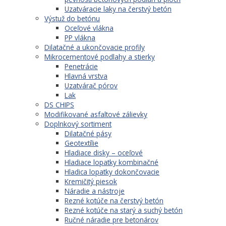
Uzatváracie laky na čerstvý betón
Výstuž do betónu
Oceľové vlákna
PP vlákna
Dilatačné a ukončovacie profily
Mikrocementové podlahy a stierky
Penetrácie
Hlavná vrstva
Uzatvárač pórov
Lak
DS CHIPS
Modifikované asfaltové zálievky
Doplnkový sortiment
Dilatačné pásy
Geotextílie
Hladiace disky – oceľové
Hladiace lopatky kombinačné
Hladica lopatky dokončovacie
Kremičitý piesok
Náradie a nástroje
Rezné kotúče na čerstvý betón
Rezné kotúče na starý a suchý betón
Ručné náradie pre betonárov