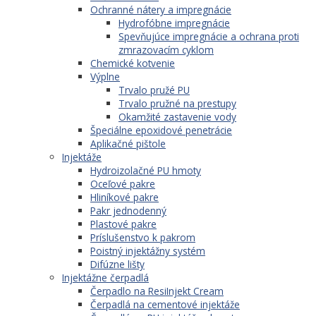
Ochranné nátery a impregnácie
Hydrofóbne impregnácie
Spevňujúce impregnácie a ochrana proti
zmrazovacím cyklom
Chemické kotvenie
Výplne
Trvalo pružé PU
Trvalo pružné na prestupy
Okamžité zastavenie vody
Špeciálne epoxidové penetrácie
Aplikačné pištole
Injektáže
Hydroizolačné PU hmoty
Oceľové pakre
Hliníkové pakre
Pakr jednodenný
Plastové pakre
Príslušenstvo k pakrom
Poistný injektážny systém
Difúzne lišty
Injektážne čerpadlá
Čerpadlo na ResiInjekt Cream
Čerpadlá na cementové injektáže