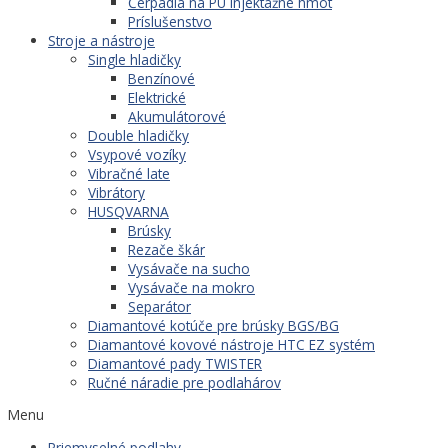
Čerpadlá na PU injektážne hmot
Príslušenstvo
Stroje a nástroje
Single hladičky
Benzínové
Elektrické
Akumulátorové
Double hladičky
Vsypové vozíky
Vibračné late
Vibrátory
HUSQVARNA
Brúsky
Rezače škár
Vysávače na sucho
Vysávače na mokro
Separátor
Diamantové kotúče pre brúsky BGS/BG
Diamantové kovové nástroje HTC EZ systém
Diamantové pady TWISTER
Ručné náradie pre podlahárov
Menu
Priemyselné podlahy