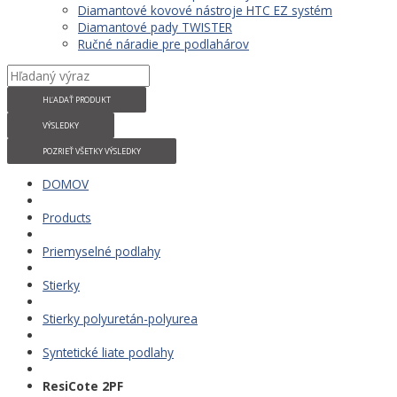
Diamantové kovové nástroje HTC EZ systém
Diamantové pady TWISTER
Ručné náradie pre podlahárov
HĽADAŤ PRODUKT
VÝSLEDKY
POZRIEŤ VŠETKY VÝSLEDKY
DOMOV
Products
Priemyselné podlahy
Stierky
Stierky polyuretán-polyurea
Syntetické liate podlahy
ResiCote 2PF