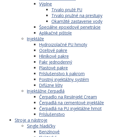
Výplne
Trvalo pružé PU
Trvalo pružné na prestupy
Okamžité zastavenie vody
Špeciálne epoxidové penetrácie
Aplikačné pištole
Injektáže
Hydroizolačné PU hmoty
Oceľové pakre
Hliníkové pakre
Pakr jednodenný
Plastové pakre
Príslušenstvo k pakrom
Poistný injektážny systém
Difúzne lišty
Injektážne čerpadlá
Čerpadlo na ResiInjekt Cream
Čerpadlá na cementové injektáže
Čerpadlá na PU injektážne hmot
Príslušenstvo
Stroje a nástroje
Single hladičky
Benzínové