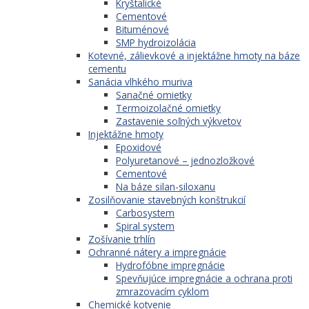
Kryštalické
Cementové
Bituménové
SMP hydroizolácia
Kotevné, zálievkové a injektážne hmoty na báze
cementu
Sanácia vlhkého muriva
Sanačné omietky
Termoizolačné omietky
Zastavenie soľných výkvetov
Injektážne hmoty
Epoxidové
Polyuretanové – jednozložkové
Cementové
Na báze silan-siloxanu
Zosilňovanie stavebných konštrukcií
Carbosystem
Spiral system
Zošívanie trhlín
Ochranné nátery a impregnácie
Hydrofóbne impregnácie
Spevňujúce impregnácie a ochrana proti
zmrazovacím cyklom
Chemické kotvenie