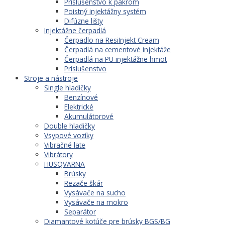
Príslušenstvo k pakrom
Poistný injektážny systém
Difúzne lišty
Injektážne čerpadlá
Čerpadlo na ResiInjekt Cream
Čerpadlá na cementové injektáže
Čerpadlá na PU injektážne hmot
Príslušenstvo
Stroje a nástroje
Single hladičky
Benzínové
Elektrické
Akumulátorové
Double hladičky
Vsypové vozíky
Vibračné late
Vibrátory
HUSQVARNA
Brúsky
Rezače škár
Vysávače na sucho
Vysávače na mokro
Separátor
Diamantové kotúče pre brúsky BGS/BG