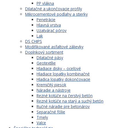
PP vlákna
Dilatačné a ukončovacie profily
Mikrocementové podlahy a stierky
Penetrácie
Hlavná vrstva
Uzatvárač pórov
Lak
DS CHIPS
Modifikované asfaltové zálievky
Doplnkový sortiment
Dilatačné pásy
Geotextílie
Hladiace disky – oceľové
Hladiace lopatky kombinačné
Hladica lopatky dokončovacie
Kremičitý piesok
Náradie a nástroje
Rezné kotúče na čerstvý betón
Rezné kotúče na starý a suchý betón
Ručné náradie pre betonárov
Separačné fólie
Tmely
Valce