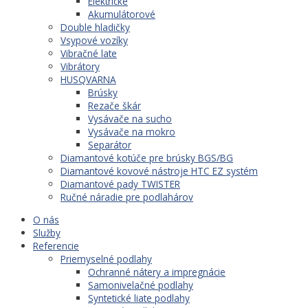
Elektrické
Akumulátorové
Double hladičky
Vsypové vozíky
Vibračné late
Vibrátory
HUSQVARNA
Brúsky
Rezače škár
Vysávače na sucho
Vysávače na mokro
Separátor
Diamantové kotúče pre brúsky BGS/BG
Diamantové kovové nástroje HTC EZ systém
Diamantové pady TWISTER
Ručné náradie pre podlahárov
O nás
Služby
Referencie
Priemyselné podlahy
Ochranné nátery a impregnácie
Samonivelačné podlahy
Syntetické liate podlahy