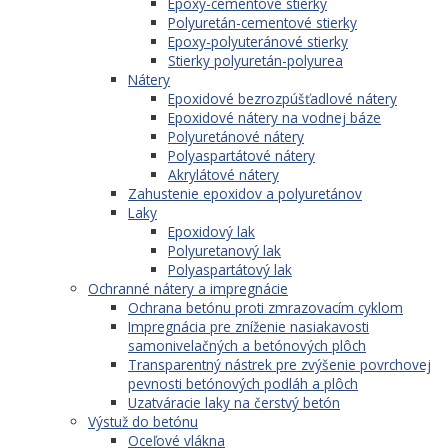
Epoxy-cementové stierky
Polyuretán-cementové stierky
Epoxy-polyuteránové stierky
Stierky polyuretán-polyurea
Nátery
Epoxidové bezrozpúšťadlové nátery
Epoxidové nátery na vodnej báze
Polyuretánové nátery
Polyaspartátové nátery
Akrylátové nátery
Zahustenie epoxidov a polyuretánov
Laky
Epoxidový lak
Polyuretanový lak
Polyaspartátový lak
Ochranné nátery a impregnácie
Ochrana betónu proti zmrazovacím cyklom
Impregnácia pre zníženie nasiakavosti
samonivelačných a betónových plôch
Transparentný nástrek pre zvýšenie povrchovej
pevnosti betónových podláh a plôch
Uzatváracie laky na čerstvý betón
Výstuž do betónu
Oceľové vlákna