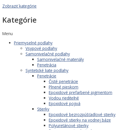
Zobraziť kategórie
Kategórie
Menu
Priemyselné podlahy
Vsypové podlahy
Samonivelačné podlahy
Samonivelačné materiály
Penetrácia
Syntetické liate podlahy
Penetrácie
Čisté penetrácie
Plnené pieskom
Epoxidové prefarbené pigmentom
Vodou riediteľné
Epoxidové pojivá
Stierky
Epoxidové bezrozpúšťadlové stierky
Epoxidové stierky na vodnej báze
Polyuretánové stierky