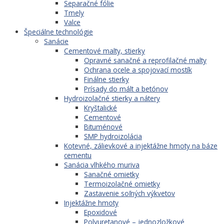
Separačné fólie
Tmely
Valce
Špeciálne technológie
Sanácie
Cementové malty, stierky
Opravné sanačné a reprofilačné malty
Ochrana ocele a spojovací mostík
Finálne stierky
Prísady do mált a betónov
Hydroizolačné stierky a nátery
Kryštalické
Cementové
Bituménové
SMP hydroizolácia
Kotevné, zálievkové a injektážne hmoty na báze
cementu
Sanácia vlhkého muriva
Sanačné omietky
Termoizolačné omietky
Zastavenie soľných výkvetov
Injektážne hmoty
Epoxidové
Polyuretanové – jednozložkové