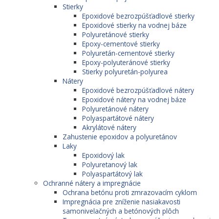
Stierky
Epoxidové bezrozpúšťadlové stierky
Epoxidové stierky na vodnej báze
Polyuretánové stierky
Epoxy-cementové stierky
Polyuretán-cementové stierky
Epoxy-polyuteránové stierky
Stierky polyuretán-polyurea
Nátery
Epoxidové bezrozpúšťadlové nátery
Epoxidové nátery na vodnej báze
Polyuretánové nátery
Polyaspartátové nátery
Akrylátové nátery
Zahustenie epoxidov a polyuretánov
Laky
Epoxidový lak
Polyuretanový lak
Polyaspartátový lak
Ochranné nátery a impregnácie
Ochrana betónu proti zmrazovacím cyklom
Impregnácia pre zníženie nasiakavosti
samonivelačných a betónových plôch