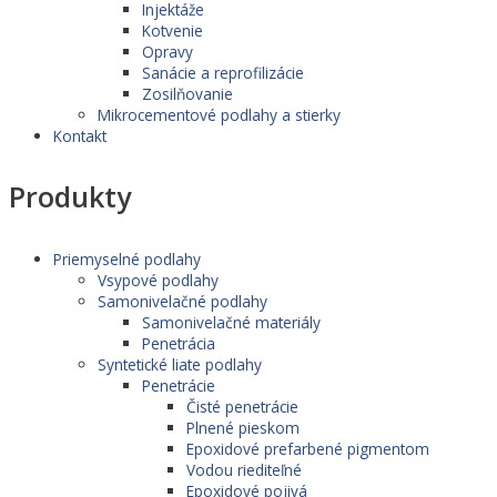
Injektáže
Kotvenie
Opravy
Sanácie a reprofilizácie
Zosilňovanie
Mikrocementové podlahy a stierky
Kontakt
Produkty
Priemyselné podlahy
Vsypové podlahy
Samonivelačné podlahy
Samonivelačné materiály
Penetrácia
Syntetické liate podlahy
Penetrácie
Čisté penetrácie
Plnené pieskom
Epoxidové prefarbené pigmentom
Vodou riediteľné
Epoxidové pojivá