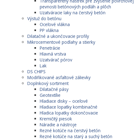
Transparentný nástrek pre zvýšenie povrchovej
pevnosti betónových podláh a plôch
Uzatváracie laky na čerstvý betón
Výstuž do betónu
Oceľové vlákna
PP vlákna
Dilatačné a ukončovacie profily
Mikrocementové podlahy a stierky
Penetrácie
Hlavná vrstva
Uzatvárač pórov
Lak
DS CHIPS
Modifikované asfaltové zálievky
Doplnkový sortiment
Dilatačné pásy
Geotextílie
Hladiace disky – oceľové
Hladiace lopatky kombinačné
Hladica lopatky dokončovacie
Kremičitý piesok
Náradie a nástroje
Rezné kotúče na čerstvý betón
Rezné kotúče na starý a suchý betón