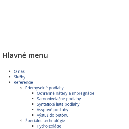
Hlavné menu
O nás
Služby
Referencie
Priemyselné podlahy
Ochranné nátery a impregnácie
Samonivelačné podlahy
Syntetické liate podlahy
Vsypové podlahy
Výstuž do betónu
Špeciálne technológie
Hydroizolácie