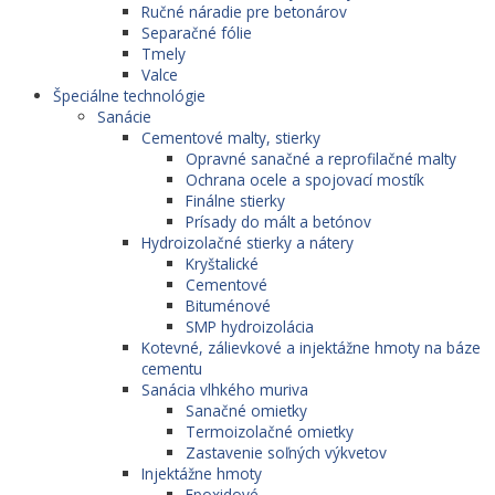
Ručné náradie pre betonárov
Separačné fólie
Tmely
Valce
Špeciálne technológie
Sanácie
Cementové malty, stierky
Opravné sanačné a reprofilačné malty
Ochrana ocele a spojovací mostík
Finálne stierky
Prísady do mált a betónov
Hydroizolačné stierky a nátery
Kryštalické
Cementové
Bituménové
SMP hydroizolácia
Kotevné, zálievkové a injektážne hmoty na báze
cementu
Sanácia vlhkého muriva
Sanačné omietky
Termoizolačné omietky
Zastavenie soľných výkvetov
Injektážne hmoty
Epoxidové