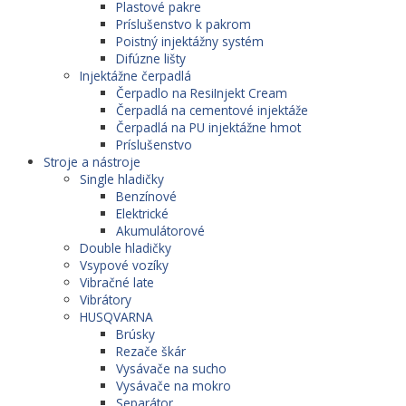
Plastové pakre
Príslušenstvo k pakrom
Poistný injektážny systém
Difúzne lišty
Injektážne čerpadlá
Čerpadlo na ResiInjekt Cream
Čerpadlá na cementové injektáže
Čerpadlá na PU injektážne hmot
Príslušenstvo
Stroje a nástroje
Single hladičky
Benzínové
Elektrické
Akumulátorové
Double hladičky
Vsypové vozíky
Vibračné late
Vibrátory
HUSQVARNA
Brúsky
Rezače škár
Vysávače na sucho
Vysávače na mokro
Separátor