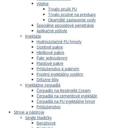
Výplne
Trvalo pružé PU
Trvalo pružné na prestupy
Okamžité zastavenie vody
Špeciálne epoxidové penetrácie
Aplikačné pištole
Injektáže
Hydroizolačné PU hmoty
Oceľové pakre
Hliníkové pakre
Pakr jednodenný
Plastové pakre
Príslušenstvo k pakrom
Poistný injektážny systém
Difúzne lišty
Injektážne čerpadlá
Čerpadlo na ResiInjekt Cream
Čerpadlá na cementové injektáže
Čerpadlá na PU injektážne hmot
Príslušenstvo
Stroje a nástroje
Single hladičky
Benzínové