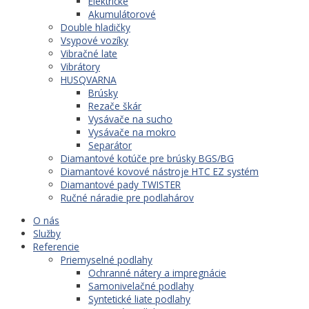
Elektrické
Akumulátorové
Double hladičky
Vsypové vozíky
Vibračné late
Vibrátory
HUSQVARNA
Brúsky
Rezače škár
Vysávače na sucho
Vysávače na mokro
Separátor
Diamantové kotúče pre brúsky BGS/BG
Diamantové kovové nástroje HTC EZ systém
Diamantové pady TWISTER
Ručné náradie pre podlahárov
O nás
Služby
Referencie
Priemyselné podlahy
Ochranné nátery a impregnácie
Samonivelačné podlahy
Syntetické liate podlahy