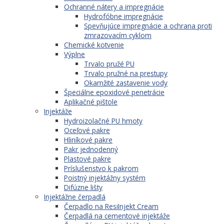
Ochranné nátery a impregnácie
Hydrofóbne impregnácie
Spevňujúce impregnácie a ochrana proti
zmrazovacím cyklom
Chemické kotvenie
Výplne
Trvalo pružé PU
Trvalo pružné na prestupy
Okamžité zastavenie vody
Špeciálne epoxidové penetrácie
Aplikačné pištole
Injektáže
Hydroizolačné PU hmoty
Oceľové pakre
Hliníkové pakre
Pakr jednodenný
Plastové pakre
Príslušenstvo k pakrom
Poistný injektážny systém
Difúzne lišty
Injektážne čerpadlá
Čerpadlo na ResiInjekt Cream
Čerpadlá na cementové injektáže