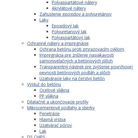
Polyaspartátové nátery
Akrylátové nátery
Zahustenie epoxidov a polyuretánov
Laky
Epoxidový lak
Polyuretanový lak
Polyaspartátový lak
Ochranné nátery a impregnácie
Ochrana betónu proti zmrazovacím cyklom
Impregnácia pre zníženie nasiakavosti
samonivelačných a betónových plôch
Transparentný nástrek pre zvýšenie povrchovej
pevnosti betónových podláh a plôch
Uzatváracie laky na čerstvý betón
Výstuž do betónu
Oceľové vlákna
PP vlákna
Dilatačné a ukončovacie profily
Mikrocementové podlahy a stierky
Penetrácie
Hlavná vrstva
Uzatvárač pórov
Lak
DS CHIPS