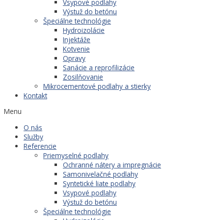
Vsypové podlahy
Výstuž do betónu
Špeciálne technológie
Hydroizolácie
Injektáže
Kotvenie
Opravy
Sanácie a reprofilizácie
Zosilňovanie
Mikrocementové podlahy a stierky
Kontakt
Menu
O nás
Služby
Referencie
Priemyselné podlahy
Ochranné nátery a impregnácie
Samonivelačné podlahy
Syntetické liate podlahy
Vsypové podlahy
Výstuž do betónu
Špeciálne technológie