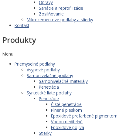
Opravy
Sanácie a reprofilizácie
Zosilňovanie
Mikrocementové podlahy a stierky
Kontakt
Produkty
Menu
Priemyselné podlahy
Vsypové podlahy
Samonivelačné podlahy
Samonivelačné materiály
Penetrácia
Syntetické liate podlahy
Penetrácie
Čisté penetrácie
Plnené pieskom
Epoxidové prefarbené pigmentom
Vodou riediteľné
Epoxidové pojivá
Stierky