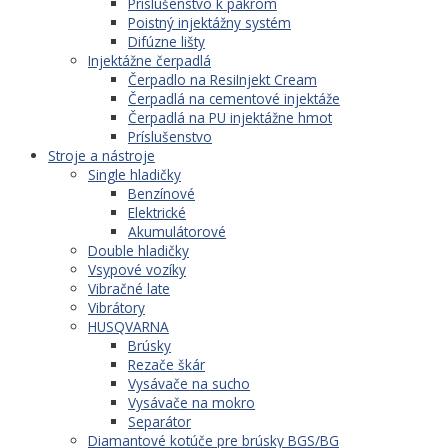
Príslušenstvo k pakrom
Poistný injektážny systém
Difúzne lišty
Injektážne čerpadlá
Čerpadlo na ResiInjekt Cream
Čerpadlá na cementové injektáže
Čerpadlá na PU injektážne hmot
Príslušenstvo
Stroje a nástroje
Single hladičky
Benzínové
Elektrické
Akumulátorové
Double hladičky
Vsypové vozíky
Vibračné late
Vibrátory
HUSQVARNA
Brúsky
Rezače škár
Vysávače na sucho
Vysávače na mokro
Separátor
Diamantové kotúče pre brúsky BGS/BG