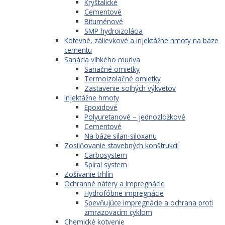
Kryštalické
Cementové
Bituménové
SMP hydroizolácia
Kotevné, zálievkové a injektážne hmoty na báze
cementu
Sanácia vlhkého muriva
Sanačné omietky
Termoizolačné omietky
Zastavenie soľných výkvetov
Injektážne hmoty
Epoxidové
Polyuretanové – jednozložkové
Cementové
Na báze silan-siloxanu
Zosilňovanie stavebných konštrukcií
Carbosystem
Spiral system
Zošívanie trhlín
Ochranné nátery a impregnácie
Hydrofóbne impregnácie
Spevňujúce impregnácie a ochrana proti
zmrazovacím cyklom
Chemické kotvenie