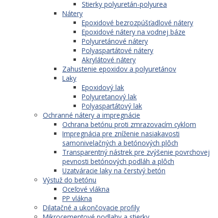
Stierky polyuretán-polyurea
Nátery
Epoxidové bezrozpúšťadlové nátery
Epoxidové nátery na vodnej báze
Polyuretánové nátery
Polyaspartátové nátery
Akrylátové nátery
Zahustenie epoxidov a polyuretánov
Laky
Epoxidový lak
Polyuretanový lak
Polyaspartátový lak
Ochranné nátery a impregnácie
Ochrana betónu proti zmrazovacím cyklom
Impregnácia pre zníženie nasiakavosti
samonivelačných a betónových plôch
Transparentný nástrek pre zvýšenie povrchovej
pevnosti betónových podláh a plôch
Uzatváracie laky na čerstvý betón
Výstuž do betónu
Oceľové vlákna
PP vlákna
Dilatačné a ukončovacie profily
Mikrocementové podlahy a stierky