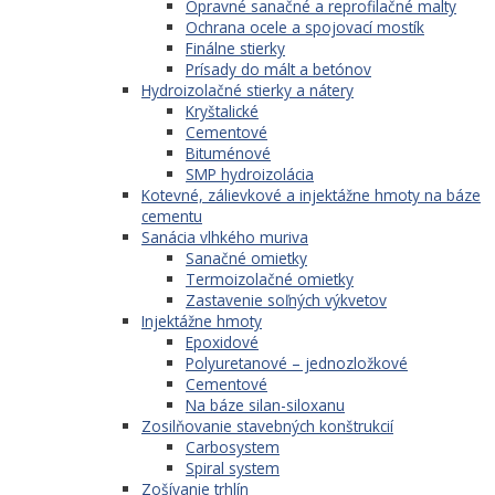
Opravné sanačné a reprofilačné malty
Ochrana ocele a spojovací mostík
Finálne stierky
Prísady do mált a betónov
Hydroizolačné stierky a nátery
Kryštalické
Cementové
Bituménové
SMP hydroizolácia
Kotevné, zálievkové a injektážne hmoty na báze
cementu
Sanácia vlhkého muriva
Sanačné omietky
Termoizolačné omietky
Zastavenie soľných výkvetov
Injektážne hmoty
Epoxidové
Polyuretanové – jednozložkové
Cementové
Na báze silan-siloxanu
Zosilňovanie stavebných konštrukcií
Carbosystem
Spiral system
Zošívanie trhlín