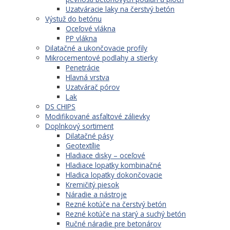
Uzatváracie laky na čerstvý betón
Výstuž do betónu
Oceľové vlákna
PP vlákna
Dilatačné a ukončovacie profily
Mikrocementové podlahy a stierky
Penetrácie
Hlavná vrstva
Uzatvárač pórov
Lak
DS CHIPS
Modifikované asfaltové zálievky
Doplnkový sortiment
Dilatačné pásy
Geotextílie
Hladiace disky – oceľové
Hladiace lopatky kombinačné
Hladica lopatky dokončovacie
Kremičitý piesok
Náradie a nástroje
Rezné kotúče na čerstvý betón
Rezné kotúče na starý a suchý betón
Ručné náradie pre betonárov