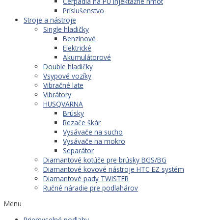
Čerpadlá na PU injektážne hmot
Príslušenstvo
Stroje a nástroje
Single hladičky
Benzínové
Elektrické
Akumulátorové
Double hladičky
Vsypové vozíky
Vibračné late
Vibrátory
HUSQVARNA
Brúsky
Rezače škár
Vysávače na sucho
Vysávače na mokro
Separátor
Diamantové kotúče pre brúsky BGS/BG
Diamantové kovové nástroje HTC EZ systém
Diamantové pady TWISTER
Ručné náradie pre podlahárov
Menu
Priemyselné podlahy