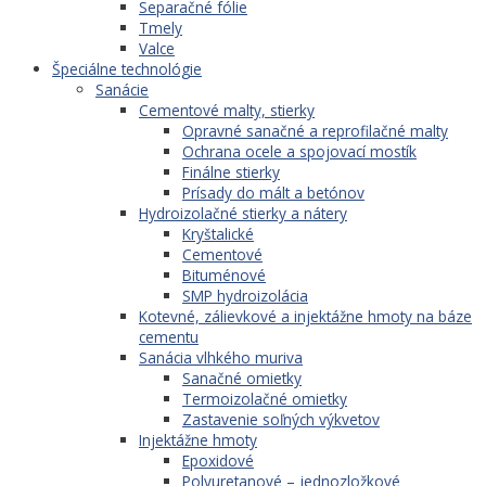
Separačné fólie
Tmely
Valce
Špeciálne technológie
Sanácie
Cementové malty, stierky
Opravné sanačné a reprofilačné malty
Ochrana ocele a spojovací mostík
Finálne stierky
Prísady do mált a betónov
Hydroizolačné stierky a nátery
Kryštalické
Cementové
Bituménové
SMP hydroizolácia
Kotevné, zálievkové a injektážne hmoty na báze
cementu
Sanácia vlhkého muriva
Sanačné omietky
Termoizolačné omietky
Zastavenie soľných výkvetov
Injektážne hmoty
Epoxidové
Polyuretanové – jednozložkové