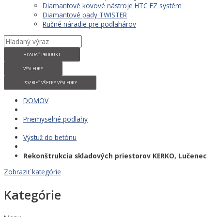
Diamantové kovové nástroje HTC EZ systém
Diamantové pady TWISTER
Ručné náradie pre podlahárov
HĽADAŤ PRODUKT
VÝSLEDKY
POZRIEŤ VŠETKY VÝSLEDKY
DOMOV
Priemyselné podlahy
Výstuž do betónu
Rekonštrukcia skladových priestorov KERKO, Lučenec
Zobraziť kategórie
Kategórie