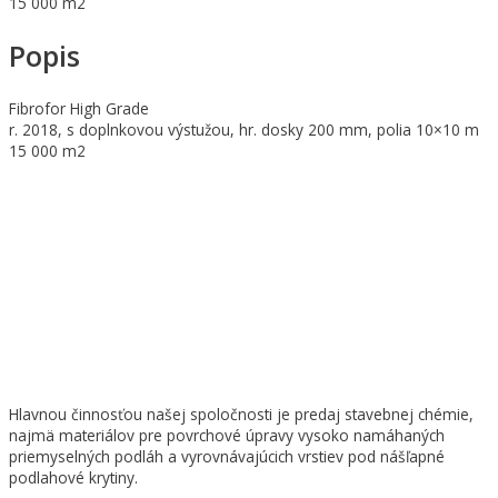
15 000 m2
Popis
Fibrofor High Grade
r. 2018, s doplnkovou výstužou, hr. dosky 200 mm, polia 10×10 m
15 000 m2
Hlavnou činnosťou našej spoločnosti je predaj stavebnej chémie,
najmä materiálov pre povrchové úpravy vysoko namáhaných
priemyselných podláh a vyrovnávajúcich vrstiev pod nášľapné
podlahové krytiny.