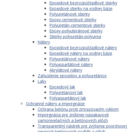
Epoxidové bezrozpúšťadlové stierky
Epoxidové stierky na vodnej báze
Polyuretánové stierky
Epoxy-cementové stierky
Polyuretán-cementové stierky
Epoxy-polyuteránové stierky
Stierky polyuretán-polyurea
Nátery
Epoxidové bezrozpúšťadlové nátery
Epoxidové nátery na vodnej báze
Polyuretánové nátery
Polyaspartátové nátery
Akrylátové nátery
Zahustenie epoxidov a polyuretánov
Laky
Epoxidový lak
Polyuretanový lak
Polyaspartátový lak
Ochranné nátery a impregnácie
Ochrana betónu proti zmrazovacím cyklom
Impregnácia pre zníženie nasiakavosti
samonivelačných a betónových plôch
Transparentný nástrek pre zvýšenie povrchovej
pevnosti betónových podláh a plôch