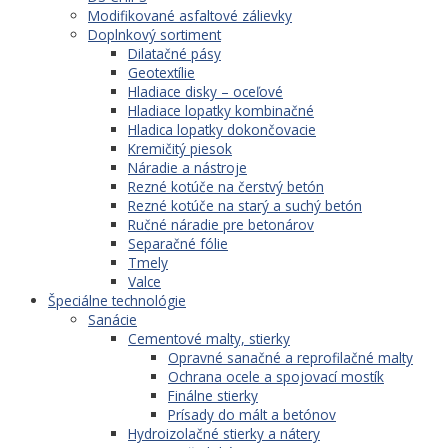
Modifikované asfaltové zálievky
Doplnkový sortiment
Dilatačné pásy
Geotextílie
Hladiace disky – oceľové
Hladiace lopatky kombinačné
Hladica lopatky dokončovacie
Kremičitý piesok
Náradie a nástroje
Rezné kotúče na čerstvý betón
Rezné kotúče na starý a suchý betón
Ručné náradie pre betonárov
Separačné fólie
Tmely
Valce
Špeciálne technológie
Sanácie
Cementové malty, stierky
Opravné sanačné a reprofilačné malty
Ochrana ocele a spojovací mostík
Finálne stierky
Prísady do mált a betónov
Hydroizolačné stierky a nátery