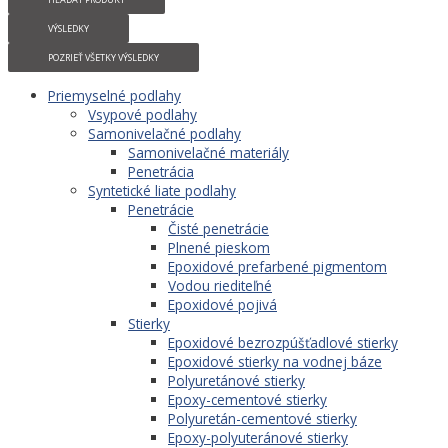
VÝSLEDKY
POZRIEŤ VŠETKY VÝSLEDKY
Priemyselné podlahy
Vsypové podlahy
Samonivelačné podlahy
Samonivelačné materiály
Penetrácia
Syntetické liate podlahy
Penetrácie
Čisté penetrácie
Plnené pieskom
Epoxidové prefarbené pigmentom
Vodou riediteľné
Epoxidové pojivá
Stierky
Epoxidové bezrozpúšťadlové stierky
Epoxidové stierky na vodnej báze
Polyuretánové stierky
Epoxy-cementové stierky
Polyuretán-cementové stierky
Epoxy-polyuteránové stierky