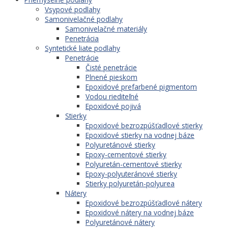
Vsypové podlahy
Samonivelačné podlahy
Samonivelačné materiály
Penetrácia
Syntetické liate podlahy
Penetrácie
Čisté penetrácie
Plnené pieskom
Epoxidové prefarbené pigmentom
Vodou riediteľné
Epoxidové pojivá
Stierky
Epoxidové bezrozpúšťadlové stierky
Epoxidové stierky na vodnej báze
Polyuretánové stierky
Epoxy-cementové stierky
Polyuretán-cementové stierky
Epoxy-polyuteránové stierky
Stierky polyuretán-polyurea
Nátery
Epoxidové bezrozpúšťadlové nátery
Epoxidové nátery na vodnej báze
Polyuretánové nátery