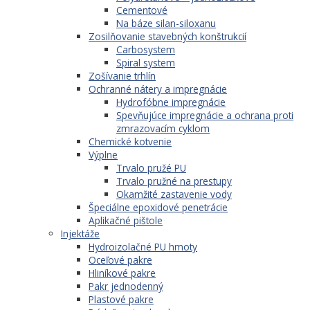
Cementové
Na báze silan-siloxanu
Zosilňovanie stavebných konštrukcií
Carbosystem
Spiral system
Zošívanie trhlín
Ochranné nátery a impregnácie
Hydrofóbne impregnácie
Spevňujúce impregnácie a ochrana proti
zmrazovacím cyklom
Chemické kotvenie
Výplne
Trvalo pružé PU
Trvalo pružné na prestupy
Okamžité zastavenie vody
Špeciálne epoxidové penetrácie
Aplikačné pištole
Injektáže
Hydroizolačné PU hmoty
Oceľové pakre
Hliníkové pakre
Pakr jednodenný
Plastové pakre