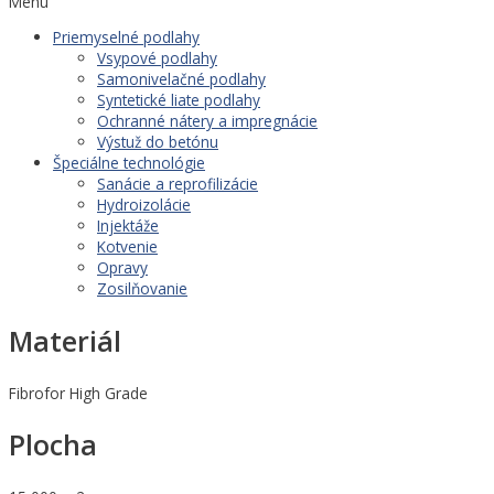
Menu
Priemyselné podlahy
Vsypové podlahy
Samonivelačné podlahy
Syntetické liate podlahy
Ochranné nátery a impregnácie
Výstuž do betónu
Špeciálne technológie
Sanácie a reprofilizácie
Hydroizolácie
Injektáže
Kotvenie
Opravy
Zosilňovanie
Materiál
Fibrofor High Grade
Plocha