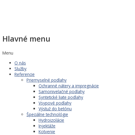
Hlavné menu
Menu
O nás
Služby
Referencie
Priemyselné podlahy
Ochranné nátery a impregnácie
Samonivelačné podlahy
Syntetické liate podlahy
Vsypové podlahy
Výstuž do betónu
Špeciálne technológie
Hydroizolácie
Injektáže
Kotvenie