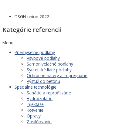
DSGN union 2022
Kategórie referencii
Menu
Priemyselné podlahy
Vsypové podlahy
Samonivelačné podlahy
Syntetické liate podlahy
Ochranné nátery a impregnácie
Výstuž do betónu
Špeciálne technológie
Sanácie a reprofilizácie
Hydroizolácie
Injektáže
Kotvenie
Opravy
Zosilňovanie