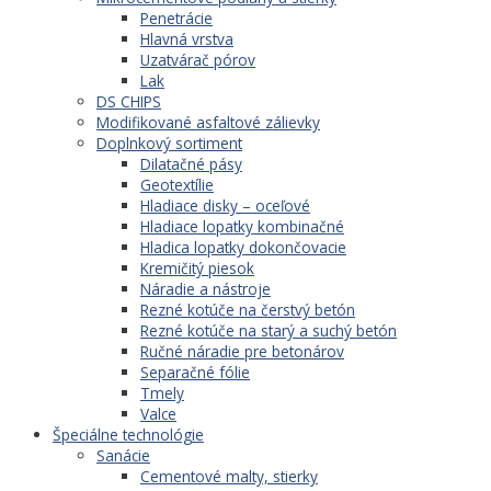
Penetrácie
Hlavná vrstva
Uzatvárač pórov
Lak
DS CHIPS
Modifikované asfaltové zálievky
Doplnkový sortiment
Dilatačné pásy
Geotextílie
Hladiace disky – oceľové
Hladiace lopatky kombinačné
Hladica lopatky dokončovacie
Kremičitý piesok
Náradie a nástroje
Rezné kotúče na čerstvý betón
Rezné kotúče na starý a suchý betón
Ručné náradie pre betonárov
Separačné fólie
Tmely
Valce
Špeciálne technológie
Sanácie
Cementové malty, stierky